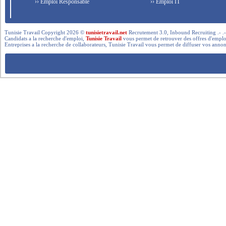
›› Emploi Responsable
›› Emploi IT
Tunisie Travail Copyright 2026 ©
tunisietravail.net
Recrutement 3.0, Inbound Recruiting .- .-.. --- 
Candidats a la recherche d'emploi,
Tunisie Travail
vous permet de retrouver des offres d'emploi 
Entreprises a la recherche de collaborateurs, Tunisie Travail vous permet de diffuser vos annon