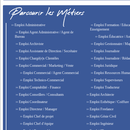
›› Emploi Administrative
›› Emploi Formation / Educat
Enseignement
›› Emploi Agent Administrative / Agent de
Bureau
›› Emploi Éducatrice / An
›› Emploi Archiviste
›› Emploi Gestionnaire / Ma
›› Emploi Assistante de Direction / Secrétaire
›› Emploi Journaliste
›› Emploi Chargé(e)s Clientèles
›› Emploi Journaliste / Rédac
›› Emploi Commercial / Marketing / Vente
›› Emploi Juridique
›› Emploi Commercial / Agent Commercial
›› Emploi Ressources Huma
›› Emploi Technico-Commercial
›› Emploi Superviseurs
›› Emploi Comptabilité - Finance
›› Emploi Traducteur
›› Emploi Conseillers / Consultants
›› Emploi Architecte
›› Emploi Coordinateur
›› Emploi Esthétique / Coiffure
›› Emploi Directeur / Manager
›› Emploi Freelance
›› Emploi Chef de projet
›› Emploi Génie Civil
›› Emploi Chef d’équipe
›› Emploi Ingénieur