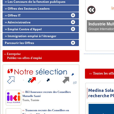
›› Les Concours de la fonction publiques
›› Offres des Secteurs Leaders
›› Offres IT
›› Administrative
›› Emploi Centre d'Appel
Groupe Internation
›› Immigration emploi à l'étranger
Parcourir les Offres
››
Entreprise
Publiez vos offres d'emploi
›› Toutes les of
Medina Sola
››
IKI Assurance recrute des Conseillers
recherche Pl
Mutuelle Santé
Tunis, Tunisie
››
Transcom recrute des Conseillers en