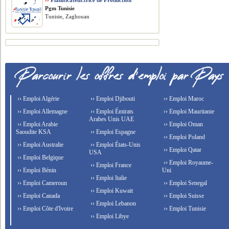
››
Planificateur.trice de Production
Pgm Tunisie
Tunisie, Zaghouan
›› Emploi Algérie
›› Emploi Djibouti
›› Emploi Maroc
›› Emploi Allemagne
›› Emploi Émirats
›› Emploi Mauritanie
Arabes Unis UAE
›› Emploi Arabie
›› Emploi Oman
Saoudite KSA
›› Emploi Espagne
›› Emploi Poland
›› Emploi Australie
›› Emploi États-Unis
›› Emploi Qatar
USA
›› Emploi Belgique
›› Emploi Royaume-
›› Emploi France
›› Emploi Bénin
Uni
›› Emploi Italie
›› Emploi Cameroun
›› Emploi Senegal
›› Emploi Kuwait
›› Emploi Canada
›› Emploi Suisse
›› Emploi Lebanon
›› Emploi Côte d'Ivoire
›› Emploi Tunisie
›› Emploi Libye