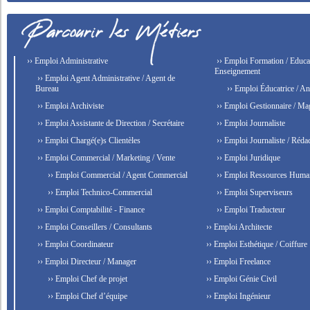
›› Emploi Administrative
›› Emploi Formation / Educat
Enseignement
›› Emploi Agent Administrative / Agent de
Bureau
›› Emploi Éducatrice / An
›› Emploi Archiviste
›› Emploi Gestionnaire / Ma
›› Emploi Assistante de Direction / Secrétaire
›› Emploi Journaliste
›› Emploi Chargé(e)s Clientèles
›› Emploi Journaliste / Rédac
›› Emploi Commercial / Marketing / Vente
›› Emploi Juridique
›› Emploi Commercial / Agent Commercial
›› Emploi Ressources Huma
›› Emploi Technico-Commercial
›› Emploi Superviseurs
›› Emploi Comptabilité - Finance
›› Emploi Traducteur
›› Emploi Conseillers / Consultants
›› Emploi Architecte
›› Emploi Coordinateur
›› Emploi Esthétique / Coiffure
›› Emploi Directeur / Manager
›› Emploi Freelance
›› Emploi Chef de projet
›› Emploi Génie Civil
›› Emploi Chef d’équipe
›› Emploi Ingénieur