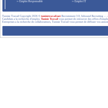
›› Emploi Responsable
›› Emploi IT
Tunisie Travail Copyright 2026 ©
tunisietravail.net
Recrutement 3.0, Inbound Recruiting .- .-.. --- 
Candidats a la recherche d'emploi,
Tunisie Travail
vous permet de retrouver des offres d'emploi 
Entreprises a la recherche de collaborateurs, Tunisie Travail vous permet de diffuser vos annon