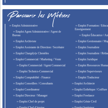
›› Emploi Administrative
›› Emploi Formation / Educat
Enseignement
›› Emploi Agent Administrative / Agent de
Bureau
›› Emploi Éducatrice / An
›› Emploi Archiviste
›› Emploi Gestionnaire / Ma
›› Emploi Assistante de Direction / Secrétaire
›› Emploi Journaliste
›› Emploi Chargé(e)s Clientèles
›› Emploi Journaliste / Rédac
›› Emploi Commercial / Marketing / Vente
›› Emploi Juridique
›› Emploi Commercial / Agent Commercial
›› Emploi Ressources Huma
›› Emploi Technico-Commercial
›› Emploi Superviseurs
›› Emploi Comptabilité - Finance
›› Emploi Traducteur
›› Emploi Conseillers / Consultants
›› Emploi Architecte
›› Emploi Coordinateur
›› Emploi Esthétique / Coiffure
›› Emploi Directeur / Manager
›› Emploi Freelance
›› Emploi Chef de projet
›› Emploi Génie Civil
›› Emploi Chef d’équipe
›› Emploi Ingénieur