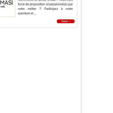
force de proposition et passionné(e) par
votre métier ? Participez à notre
aventure et ...
Détail ››