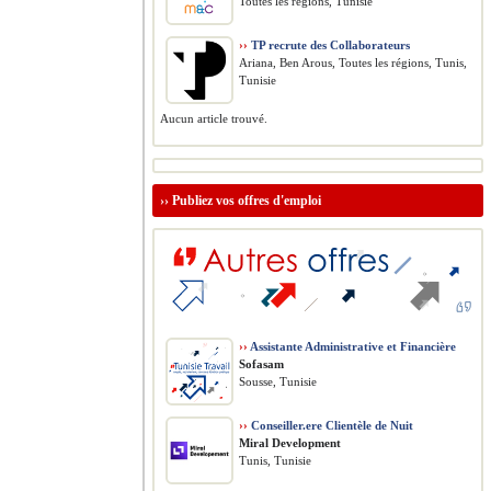
Toutes les régions, Tunisie
››
TP recrute des Collaborateurs
Ariana, Ben Arous, Toutes les régions, Tunis,
Tunisie
Aucun article trouvé.
››
Publiez vos offres d'emploi
››
Assistante Administrative et Financière
Sofasam
Sousse, Tunisie
››
Conseiller.ere Clientèle de Nuit
Miral Development
Tunis, Tunisie