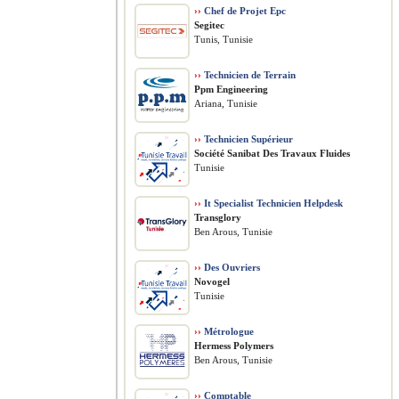
››
Chef de Projet Epc
Segitec
Tunis, Tunisie
››
Technicien de Terrain
Ppm Engineering
Ariana, Tunisie
››
Technicien Supérieur
Société Sanibat Des Travaux Fluides
Tunisie
››
It Specialist Technicien Helpdesk
Transglory
Ben Arous, Tunisie
››
Des Ouvriers
Novogel
Tunisie
››
Métrologue
Hermess Polymers
Ben Arous, Tunisie
››
Comptable