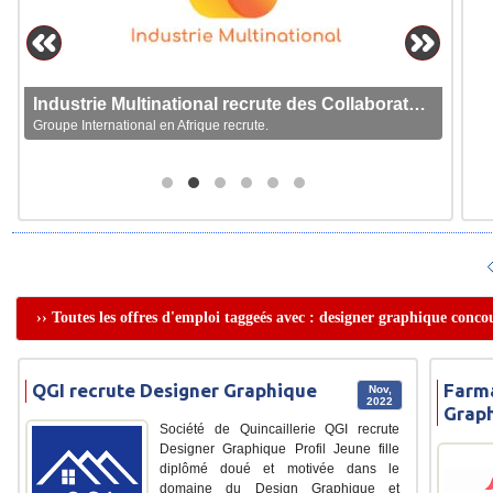
Industrie Multinational recrute des Collaborateurs
Groupe International en Afrique recrute.
›› Toutes les offres d'emploi taggeés avec : designer graphique conco
QGI recrute Designer Graphique
Farma
Nov,
2022
Grap
Société de Quincaillerie QGI recrute
Designer Graphique Profil Jeune fille
diplômé doué et motivée dans le
domaine du Design Graphique et