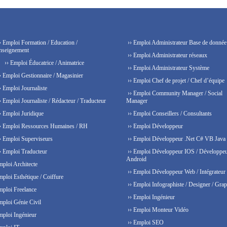
› Emploi Formation / Education /
›› Emploi Administrateur Base de donnée
nseignement
›› Emploi Administrateur réseaux
›› Emploi Éducatrice / Animatrice
›› Emploi Administrateur Système
› Emploi Gestionnaire / Magasinier
›› Emploi Chef de projet / Chef d’équipe
› Emploi Journaliste
›› Emploi Community Manager / Social
› Emploi Journaliste / Rédacteur / Traducteur
Manager
› Emploi Juridique
›› Emploi Conseillers / Consultants
› Emploi Ressources Humaines / RH
›› Emploi Développeur
› Emploi Superviseurs
›› Emploi Développeur .Net C# VB Java
› Emploi Traducteur
›› Emploi Développeur IOS / Développe
Android
mploi Architecte
›› Emploi Développeur Web / Intégrateur
mploi Esthétique / Coiffure
›› Emploi Infographiste / Designer / Grap
mploi Freelance
›› Emploi Ingénieur
mploi Génie Civil
›› Emploi Monteur Vidéo
mploi Ingénieur
›› Emploi SEO