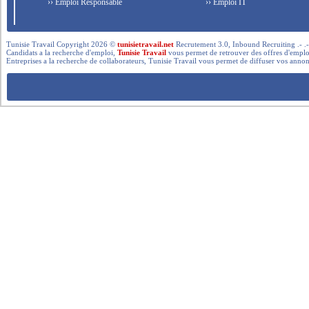
›› Emploi Responsable
›› Emploi IT
Tunisie Travail Copyright 2026 ©
tunisietravail.net
Recrutement 3.0, Inbound Recruiting .- .-.. --- 
Candidats a la recherche d'emploi,
Tunisie Travail
vous permet de retrouver des offres d'emploi 
Entreprises a la recherche de collaborateurs, Tunisie Travail vous permet de diffuser vos annon