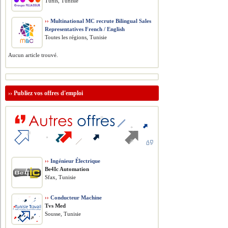
Tunis, Tunisie
››
Multinational MC recrute Bilingual Sales
Representatives French / English
Toutes les régions, Tunisie
Aucun article trouvé.
››
Publiez vos offres d'emploi
››
Ingénieur Électrique
Be4Ic Automation
Sfax, Tunisie
››
Conducteur Machine
Tvs Med
Sousse, Tunisie