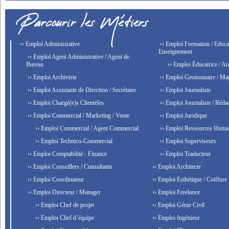
›› Emploi Administrative
›› Emploi Formation / Educat
Enseignement
›› Emploi Agent Administrative / Agent de
Bureau
›› Emploi Éducatrice / An
›› Emploi Archiviste
›› Emploi Gestionnaire / Ma
›› Emploi Assistante de Direction / Secrétaire
›› Emploi Journaliste
›› Emploi Chargé(e)s Clientèles
›› Emploi Journaliste / Rédac
›› Emploi Commercial / Marketing / Vente
›› Emploi Juridique
›› Emploi Commercial / Agent Commercial
›› Emploi Ressources Huma
›› Emploi Technico-Commercial
›› Emploi Superviseurs
›› Emploi Comptabilité - Finance
›› Emploi Traducteur
›› Emploi Conseillers / Consultants
›› Emploi Architecte
›› Emploi Coordinateur
›› Emploi Esthétique / Coiffure
›› Emploi Directeur / Manager
›› Emploi Freelance
›› Emploi Chef de projet
›› Emploi Génie Civil
›› Emploi Chef d’équipe
›› Emploi Ingénieur