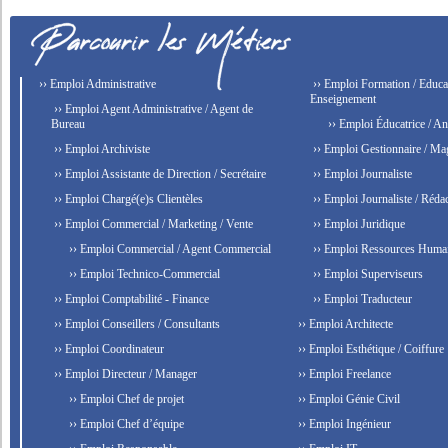
›› Emploi Administrative
›› Emploi Formation / Educat
Enseignement
›› Emploi Agent Administrative / Agent de
Bureau
›› Emploi Éducatrice / An
›› Emploi Archiviste
›› Emploi Gestionnaire / Ma
›› Emploi Assistante de Direction / Secrétaire
›› Emploi Journaliste
›› Emploi Chargé(e)s Clientèles
›› Emploi Journaliste / Rédac
›› Emploi Commercial / Marketing / Vente
›› Emploi Juridique
›› Emploi Commercial / Agent Commercial
›› Emploi Ressources Huma
›› Emploi Technico-Commercial
›› Emploi Superviseurs
›› Emploi Comptabilité - Finance
›› Emploi Traducteur
›› Emploi Conseillers / Consultants
›› Emploi Architecte
›› Emploi Coordinateur
›› Emploi Esthétique / Coiffure
›› Emploi Directeur / Manager
›› Emploi Freelance
›› Emploi Chef de projet
›› Emploi Génie Civil
›› Emploi Chef d’équipe
›› Emploi Ingénieur