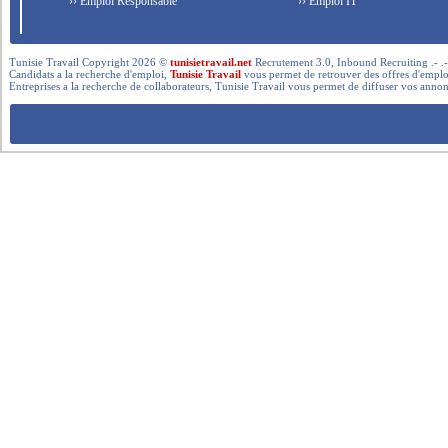
›› Emploi Responsable
›› Emploi IT
Tunisie Travail Copyright 2026 ©
tunisietravail.net
Recrutement 3.0, Inbound Recruiting .- .-.. --- 
Candidats a la recherche d'emploi,
Tunisie Travail
vous permet de retrouver des offres d'emploi 
Entreprises a la recherche de collaborateurs, Tunisie Travail vous permet de diffuser vos annon