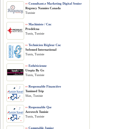
››
Consultant.e Marketing Digital Senior
Regency Nannies Canada
Tunisie
››
Machiniste / Cnc
Prodelcna
Tunis, Tunisie
››
Technicien Régleur Cnc
Sofemed International
Tunis, Tunisie
››
Esthéticienne
Utopia By Gs
Tunis, Tunisie
››
Responsable Financière
Tunimed Trip
Sfax, Tunisie
››
Responsable Qse
Aerotech Tunisie
Tunis, Tunisie
››
Comptable Junior