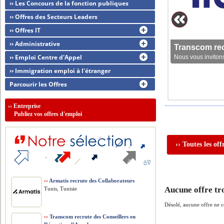
›› Les Concours de la fonction publiques
›› Offres des Secteurs Leaders
›› Offres IT
›› Administrative
Transcom rec
›› Emploi Centre d'Appel
Nous vous invitons
›› Immigration emploi à l'étranger
Parcourir les Offres
››
Entreprise
Publiez vos offres d'emploi
›› Toutes les o
››
Armatis recrute des Collaborateurs
Aucune offre tr
Tunis, Tunisie
Désolé, aucune offre ne 
››
Transcom recrute des Conseillers en