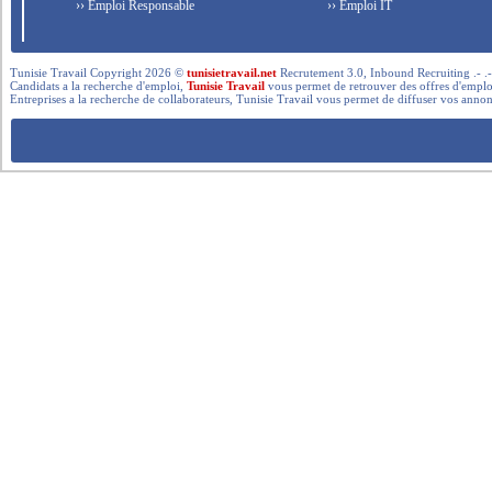
›› Emploi Responsable
›› Emploi IT
Tunisie Travail Copyright 2026 ©
tunisietravail.net
Recrutement 3.0, Inbound Recruiting .- .-.. --- 
Candidats a la recherche d'emploi,
Tunisie Travail
vous permet de retrouver des offres d'emploi 
Entreprises a la recherche de collaborateurs, Tunisie Travail vous permet de diffuser vos annon