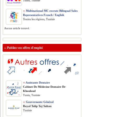
Tunis, Tunisie
››
Multinational MC recrute Bilingual Sales
Representatives French / English
Toutes les régions, Tunisie
Aucun article trouvé.
››
Publiez vos offres d'emploi
››
Assistante Dentaire
Cabinet De Médecine Dentaire Dr
Khouloud
Tunis, Tunisie
››
Gouvernante Général
Royal Tulip Taj Sultan
Tunisie