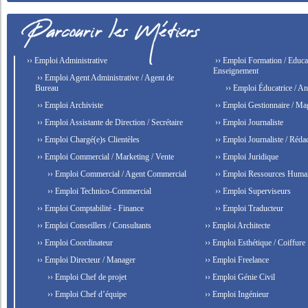
›› Emploi Administrative
›› Emploi Formation / Educat
Enseignement
›› Emploi Agent Administrative / Agent de
Bureau
›› Emploi Éducatrice / An
›› Emploi Archiviste
›› Emploi Gestionnaire / Ma
›› Emploi Assistante de Direction / Secrétaire
›› Emploi Journaliste
›› Emploi Chargé(e)s Clientèles
›› Emploi Journaliste / Rédac
›› Emploi Commercial / Marketing / Vente
›› Emploi Juridique
›› Emploi Commercial / Agent Commercial
›› Emploi Ressources Huma
›› Emploi Technico-Commercial
›› Emploi Superviseurs
›› Emploi Comptabilité - Finance
›› Emploi Traducteur
›› Emploi Conseillers / Consultants
›› Emploi Architecte
›› Emploi Coordinateur
›› Emploi Esthétique / Coiffure
›› Emploi Directeur / Manager
›› Emploi Freelance
›› Emploi Chef de projet
›› Emploi Génie Civil
›› Emploi Chef d’équipe
›› Emploi Ingénieur