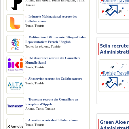
Ariana, Ben Arous, Toutes les régions, Tunis,
Tunisie
››
Industrie Multinational recrute des
Collaborateurs
Tunis, Tunisie
››
Multinational MC recrute Bilingual Sales
Representatives French / English
Sdin recrute
Toutes les régions, Tunisie
Administrat
››
IKI Assurance recrute des Conseillers
Mutuelle Santé
Tunis, Tunisie
››
Altaservice recrute des Collaborateurs
Tunis, Tunisie
››
Transcom recrute des Conseillers en
Réception d’Appels
Ariana, Tunis, Tunisie
››
Armatis recrute des Collaborateurs
Green Aloe 
Tunis, Tunisie
Administrat