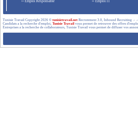
›› Emploi Responsable
›› Emploi IT
Tunisie Travail Copyright 2026 ©
tunisietravail.net
Recrutement 3.0, Inbound Recruiting .- .-.. --- 
Candidats a la recherche d'emploi,
Tunisie Travail
vous permet de retrouver des offres d'emploi 
Entreprises a la recherche de collaborateurs, Tunisie Travail vous permet de diffuser vos annon