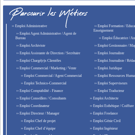
›› Emploi Administrative
›› Emploi Formation / Educat
Enseignement
›› Emploi Agent Administrative / Agent de
Bureau
›› Emploi Éducatrice / An
›› Emploi Archiviste
›› Emploi Gestionnaire / Ma
›› Emploi Assistante de Direction / Secrétaire
›› Emploi Journaliste
›› Emploi Chargé(e)s Clientèles
›› Emploi Journaliste / Rédac
›› Emploi Commercial / Marketing / Vente
›› Emploi Juridique
›› Emploi Commercial / Agent Commercial
›› Emploi Ressources Huma
›› Emploi Technico-Commercial
›› Emploi Superviseurs
›› Emploi Comptabilité - Finance
›› Emploi Traducteur
›› Emploi Conseillers / Consultants
›› Emploi Architecte
›› Emploi Coordinateur
›› Emploi Esthétique / Coiffure
›› Emploi Directeur / Manager
›› Emploi Freelance
›› Emploi Chef de projet
›› Emploi Génie Civil
›› Emploi Chef d’équipe
›› Emploi Ingénieur