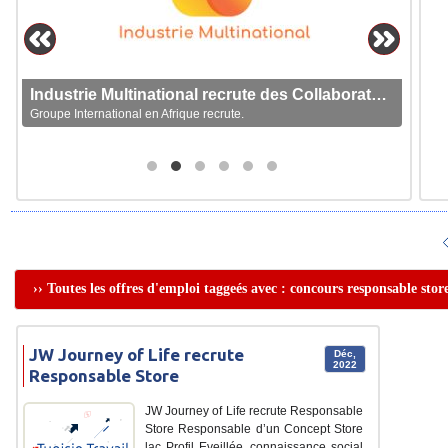
Industrie Multinational recrute des Collaborateurs
Groupe International en Afrique recrute.
›› Toutes les offres d'emploi taggeés avec : concours responsable stor
JW Journey of Life recrute
Déc,
2022
Responsable Store
JW Journey of Life recrute Responsable
Store Responsable d’un Concept Store
lac Profil Eveillée, connaissance social