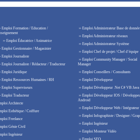
› Emploi Formation / Education /
›› Emploi Administrateur Base de donnée
nseignement
›› Emploi Administrateur réseaux
›› Emploi Éducatrice / Animatrice
›› Emploi Administrateur Système
› Emploi Gestionnaire / Magasinier
›› Emploi Chef de projet / Chef d’équipe
› Emploi Journaliste
›› Emploi Community Manager / Social
› Emploi Journaliste / Rédacteur / Traducteur
Manager
› Emploi Juridique
›› Emploi Conseillers / Consultants
› Emploi Ressources Humaines / RH
›› Emploi Développeur
› Emploi Superviseurs
›› Emploi Développeur .Net C# VB Java
› Emploi Traducteur
›› Emploi Développeur IOS / Développe
Android
mploi Architecte
›› Emploi Développeur Web / Intégrateur
mploi Esthétique / Coiffure
›› Emploi Infographiste / Designer / Grap
mploi Freelance
›› Emploi Ingénieur
mploi Génie Civil
›› Emploi Monteur Vidéo
mploi Ingénieur
›› Emploi SEO