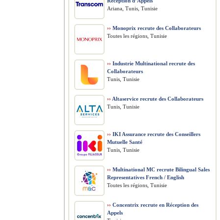
Réception d’Appels
Ariana, Tunis, Tunisie
››
Monoprix recrute des Collaborateurs
Toutes les régions, Tunisie
››
Industrie Multinational recrute des
Collaborateurs
Tunis, Tunisie
››
Altaservice recrute des Collaborateurs
Tunis, Tunisie
››
IKI Assurance recrute des Conseillers
Mutuelle Santé
Tunis, Tunisie
››
Multinational MC recrute Bilingual Sales
Representatives French / English
Toutes les régions, Tunisie
››
Concentrix recrute en Réception des
Appels