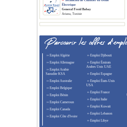
››
Technicien de Chantier en Génie
Électrique
General Froid Babay
Ariana, Tunisie
›› Emploi Algérie
›› Emploi Djibouti
›› Emploi Allemagne
›› Emploi Émirats
Arabes Unis UAE
›› Emploi Arabie
Saoudite KSA
›› Emploi Espagne
›› Emploi Australie
›› Emploi États-Unis
USA
›› Emploi Belgique
›› Emploi France
›› Emploi Bénin
›› Emploi Italie
›› Emploi Cameroun
›› Emploi Kuwait
›› Emploi Canada
›› Emploi Lebanon
›› Emploi Côte d'Ivoire
›› Emploi Libye