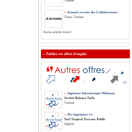
Tunisie
››
Armatis recrute des Collaborateurs
Tunis, Tunisie
Aucun article trouvé.
››
Publiez vos offres d'emploi
››
Ingénieur Informatique Débutant
Société Balance Nafis
Tunisie
››
Des Ingénieurs Gc
Sarl Tropical Travaux Public
Algérie