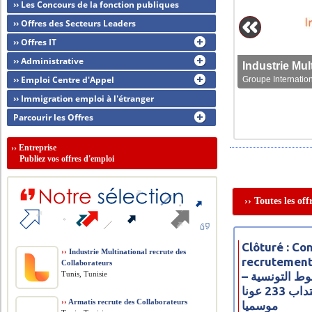
›› Les Concours de la fonction publiques
›› Offres des Secteurs Leaders
›› Offres IT
›› Administrative
›› Emploi Centre d'Appel
Groupe Internation
›› Immigration emploi à l'étranger
Parcourir les Offres
››
Entreprise
Publiez vos offres d'emploi
›› Toutes les of
Clôturé : Co
››
Industrie Multinational recrute des
recrutement
Collaborateurs
Tunis, Tunisie
– مناظرة شركة الخطوط التونسية
للخدمات الأرضية لانتداب 233 عونا
››
Armatis recrute des Collaborateurs
موسميا