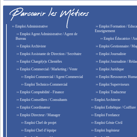
›› Emploi Administrative
›› Emploi Formation / Educat
Enseignement
›› Emploi Agent Administrative / Agent de
Bureau
›› Emploi Éducatrice / An
›› Emploi Archiviste
›› Emploi Gestionnaire / Ma
›› Emploi Assistante de Direction / Secrétaire
›› Emploi Journaliste
›› Emploi Chargé(e)s Clientèles
›› Emploi Journaliste / Rédac
›› Emploi Commercial / Marketing / Vente
›› Emploi Juridique
›› Emploi Commercial / Agent Commercial
›› Emploi Ressources Huma
›› Emploi Technico-Commercial
›› Emploi Superviseurs
›› Emploi Comptabilité - Finance
›› Emploi Traducteur
›› Emploi Conseillers / Consultants
›› Emploi Architecte
›› Emploi Coordinateur
›› Emploi Esthétique / Coiffure
›› Emploi Directeur / Manager
›› Emploi Freelance
›› Emploi Chef de projet
›› Emploi Génie Civil
›› Emploi Chef d’équipe
›› Emploi Ingénieur