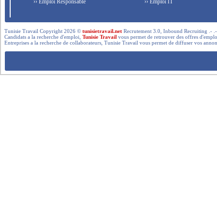
›› Emploi Responsable
›› Emploi IT
Tunisie Travail Copyright 2026 ©
tunisietravail.net
Recrutement 3.0, Inbound Recruiting .- .-.. --- 
Candidats a la recherche d'emploi,
Tunisie Travail
vous permet de retrouver des offres d'emploi 
Entreprises a la recherche de collaborateurs, Tunisie Travail vous permet de diffuser vos annon