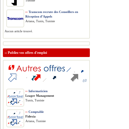
Tunisie
››
Transcom recrute des Conseillers en
Réception d’Appels
Ariana, Tunis, Tunisie
Aucun article trouvé.
››
Publiez vos offres d'emploi
››
Informaticien
Leager Management
Tunis, Tunisie
››
Comptable
Fidexia
Ariana, Tunisie