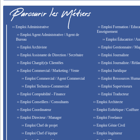
›› Emploi Administrative
›› Emploi Formation / Educat
Enseignement
›› Emploi Agent Administrative / Agent de
Bureau
›› Emploi Éducatrice / An
›› Emploi Archiviste
›› Emploi Gestionnaire / Ma
›› Emploi Assistante de Direction / Secrétaire
›› Emploi Journaliste
›› Emploi Chargé(e)s Clientèles
›› Emploi Journaliste / Rédac
›› Emploi Commercial / Marketing / Vente
›› Emploi Juridique
›› Emploi Commercial / Agent Commercial
›› Emploi Ressources Huma
›› Emploi Technico-Commercial
›› Emploi Superviseurs
›› Emploi Comptabilité - Finance
›› Emploi Traducteur
›› Emploi Conseillers / Consultants
›› Emploi Architecte
›› Emploi Coordinateur
›› Emploi Esthétique / Coiffure
›› Emploi Directeur / Manager
›› Emploi Freelance
›› Emploi Chef de projet
›› Emploi Génie Civil
›› Emploi Chef d’équipe
›› Emploi Ingénieur