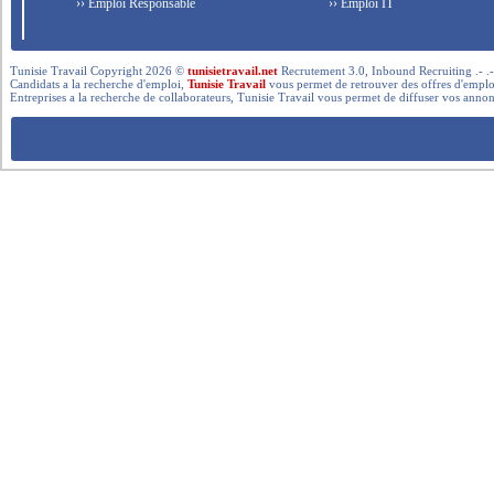
›› Emploi Responsable
›› Emploi IT
Tunisie Travail Copyright 2026 ©
tunisietravail.net
Recrutement 3.0, Inbound Recruiting .- .-.. --- 
Candidats a la recherche d'emploi,
Tunisie Travail
vous permet de retrouver des offres d'emploi 
Entreprises a la recherche de collaborateurs, Tunisie Travail vous permet de diffuser vos annon