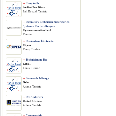
››
Comptable
Société Pro Béton
Sidi Bouzid, Tunisie
››
Ingénieur / Technicien Supérieur en
Systèmes Photovoltaïques
Cytexautomation Sarl
Tunisie
››
Dessinateur Électricité
Cipem
Tunis, Tunisie
››
Technicien.ne Btp
Lab21
Tunis, Tunisie
››
Femme de Ménage
Gehs
Ariana, Tunisie
››
Des Auditeurs
United Advisers
Ariana, Tunisie
››
Commerciale