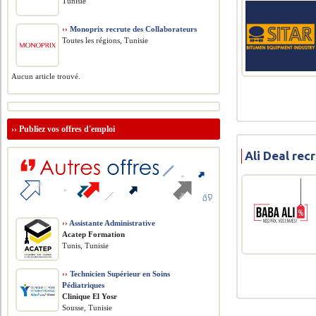
Tunisie
››
Monoprix recrute des Collaborateurs
Toutes les régions, Tunisie
Aucun article trouvé.
››
Publiez vos offres d'emploi
Ali Deal rec
››
Assistante Administrative
Acatep Formation
Tunis, Tunisie
››
Technicien Supérieur en Soins
Pédiatriques
Clinique El Yosr
Sousse, Tunisie