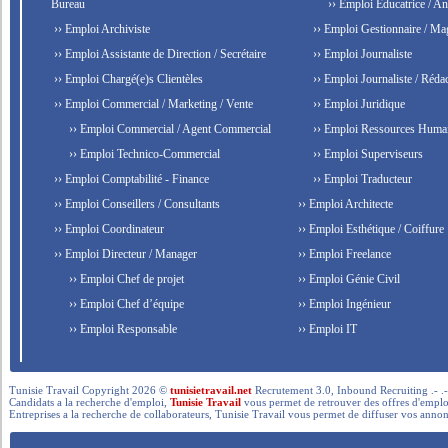
Bureau
›› Emploi Éducatrice / An
›› Emploi Archiviste
›› Emploi Gestionnaire / Ma
›› Emploi Assistante de Direction / Secrétaire
›› Emploi Journaliste
›› Emploi Chargé(e)s Clientèles
›› Emploi Journaliste / Rédac
›› Emploi Commercial / Marketing / Vente
›› Emploi Juridique
›› Emploi Commercial / Agent Commercial
›› Emploi Ressources Huma
›› Emploi Technico-Commercial
›› Emploi Superviseurs
›› Emploi Comptabilité - Finance
›› Emploi Traducteur
›› Emploi Conseillers / Consultants
›› Emploi Architecte
›› Emploi Coordinateur
›› Emploi Esthétique / Coiffure
›› Emploi Directeur / Manager
›› Emploi Freelance
›› Emploi Chef de projet
›› Emploi Génie Civil
›› Emploi Chef d’équipe
›› Emploi Ingénieur
›› Emploi Responsable
›› Emploi IT
Tunisie Travail Copyright 2026 ©
tunisietravail.net
Recrutement 3.0, Inbound Recruiting .- .-.. --- 
Candidats a la recherche d'emploi,
Tunisie Travail
vous permet de retrouver des offres d'emploi 
Entreprises a la recherche de collaborateurs, Tunisie Travail vous permet de diffuser vos annon