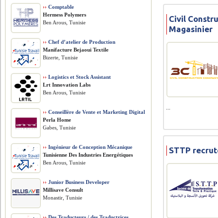
››
Comptable
Hermess Polymers
Civil Const
Ben Arous, Tunisie
Magasinier
››
Chef d’atelier de Production
Manifacture Bejaoui Textile
Bizerte, Tunisie
››
Logistics et Stock Assistant
Lrt Innovation Labs
Ben Arous, Tunisie
...
››
Conseillère de Vente et Marketing Digital
Perla Home
Gabes, Tunisie
››
Ingénieur de Conception Mécanique
STTP recrut
Tunisienne Des Industries Energétiques
Ben Arous, Tunisie
››
Junior Business Developer
Millisave Consult
Monastir, Tunisie
››
Des Traducteurs / des Traductrices