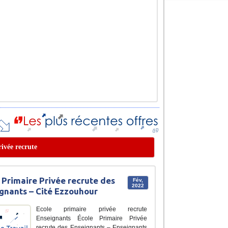
rivée recrute
 Primaire Privée recrute des
Fév,
2022
gnants – Cité Ezzouhour
Ecole primaire privée recrute
Enseignants École Primaire Privée
recrute des Enseignants – Enseignants