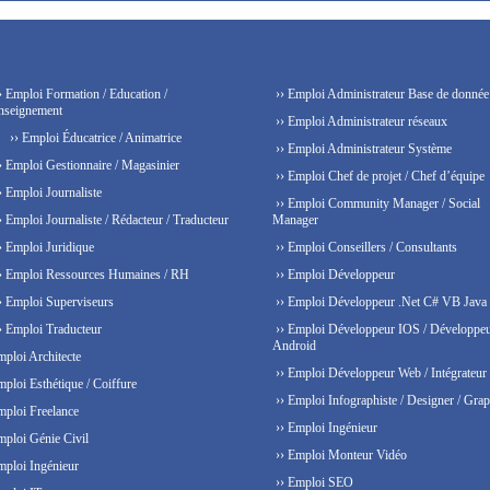
› Emploi Formation / Education /
›› Emploi Administrateur Base de donnée
nseignement
›› Emploi Administrateur réseaux
›› Emploi Éducatrice / Animatrice
›› Emploi Administrateur Système
› Emploi Gestionnaire / Magasinier
›› Emploi Chef de projet / Chef d’équipe
› Emploi Journaliste
›› Emploi Community Manager / Social
› Emploi Journaliste / Rédacteur / Traducteur
Manager
› Emploi Juridique
›› Emploi Conseillers / Consultants
› Emploi Ressources Humaines / RH
›› Emploi Développeur
› Emploi Superviseurs
›› Emploi Développeur .Net C# VB Java
› Emploi Traducteur
›› Emploi Développeur IOS / Développe
Android
mploi Architecte
›› Emploi Développeur Web / Intégrateur
mploi Esthétique / Coiffure
›› Emploi Infographiste / Designer / Grap
mploi Freelance
›› Emploi Ingénieur
mploi Génie Civil
›› Emploi Monteur Vidéo
mploi Ingénieur
›› Emploi SEO