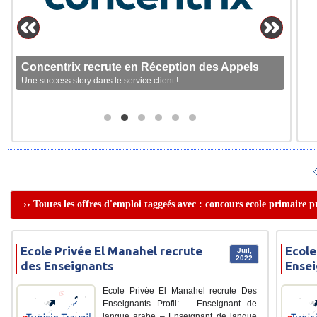
Concentrix recrute en Réception des Appels
Une success story dans le service client !
›› Toutes les offres d'emploi taggeés avec : concours ecole primaire p
Ecole Privée El Manahel recrute
Ecole
Juil,
2022
des Enseignants
Ensei
Ecole Privée El Manahel recrute Des
Enseignants Profil: – Enseignant de
langue arabe – Enseignant de langue