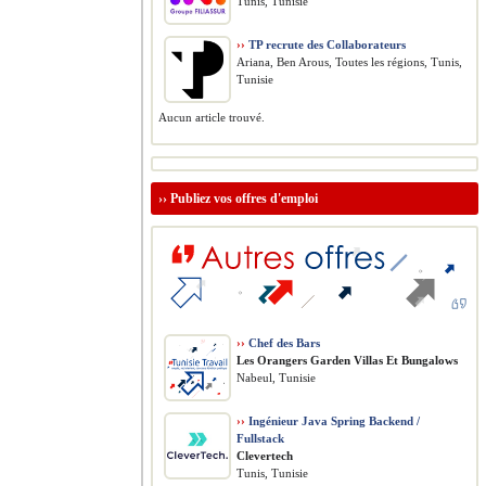
Tunis, Tunisie
››
TP recrute des Collaborateurs
Ariana, Ben Arous, Toutes les régions, Tunis,
Tunisie
Aucun article trouvé.
››
Publiez vos offres d'emploi
››
Chef des Bars
Les Orangers Garden Villas Et Bungalows
Nabeul, Tunisie
››
Ingénieur Java Spring Backend /
Fullstack
Clevertech
Tunis, Tunisie