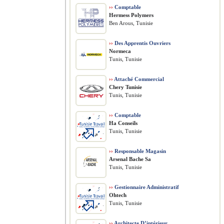
››
Comptable
Hermess Polymers
Ben Arous, Tunisie
››
Des Apprentis Ouvriers
Normeca
Tunis, Tunisie
››
Attaché Commercial
Chery Tunisie
Tunis, Tunisie
››
Comptable
Ha Conseils
Tunis, Tunisie
››
Responsable Magasin
Arsenal Bache Sa
Tunis, Tunisie
››
Gestionnaire Administratif
Ohtech
Tunis, Tunisie
››
Architecte D’intérieur