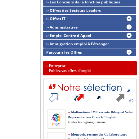
›› Les Concours de la fonction publiques
›› Offres des Secteurs Leaders
›› Offres IT
›› Administrative
›› Emploi Centre d'Appel
›› Immigration emploi à l'étranger
Parcourir les Offres
››
Entreprise
Publiez vos offres d'emploi
››
Multinational MC recrute Bilingual Sales
Representatives French / English
Toutes les régions, Tunisie
››
Monoprix recrute des Collaborateurs