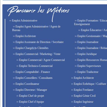
›› Emploi Administrative
›› Emploi Formation / Educat
Enseignement
›› Emploi Agent Administrative / Agent de
Bureau
›› Emploi Éducatrice / An
›› Emploi Archiviste
›› Emploi Gestionnaire / Ma
›› Emploi Assistante de Direction / Secrétaire
›› Emploi Journaliste
›› Emploi Chargé(e)s Clientèles
›› Emploi Journaliste / Rédac
›› Emploi Commercial / Marketing / Vente
›› Emploi Juridique
›› Emploi Commercial / Agent Commercial
›› Emploi Ressources Huma
›› Emploi Technico-Commercial
›› Emploi Superviseurs
›› Emploi Comptabilité - Finance
›› Emploi Traducteur
›› Emploi Conseillers / Consultants
›› Emploi Architecte
›› Emploi Coordinateur
›› Emploi Esthétique / Coiffure
›› Emploi Directeur / Manager
›› Emploi Freelance
›› Emploi Chef de projet
›› Emploi Génie Civil
›› Emploi Chef d’équipe
›› Emploi Ingénieur