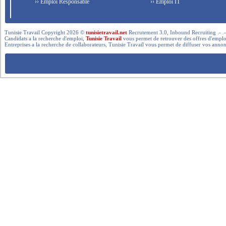
›› Emploi Responsable
›› Emploi IT
Tunisie Travail Copyright 2026 ©
tunisietravail.net
Recrutement 3.0, Inbound Recruiting .- .-.. --- 
Candidats a la recherche d'emploi,
Tunisie Travail
vous permet de retrouver des offres d'emploi 
Entreprises a la recherche de collaborateurs, Tunisie Travail vous permet de diffuser vos annon