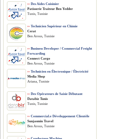
››
Des Aides Cuisinier
Patisserie Traiteur Ben Yedder
Tunis, Tunisie
››
Technicien Supérieur en Chimie
Cerat
Ben Arous, Tunisie
››
Business Developer / Commercial Freight
Forwarding
Connect Cargo
Ben Arous, Tunisie
››
Technicien en Électronique / Électricité
Media Shop
Ariana, Tunisie
››
Des Opérateurs de Saisie Débutant
Databiz Tunis
Tunis, Tunisie
››
Commercial.e Développement Clientèle
Sunjasmin Travel
Ben Arous, Tunisie
››
Conducteur Machine