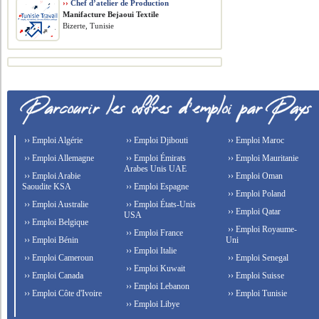
››
Chef d’atelier de Production
Manifacture Bejaoui Textile
Bizerte, Tunisie
›› Emploi Algérie
›› Emploi Djibouti
›› Emploi Maroc
›› Emploi Allemagne
›› Emploi Émirats
›› Emploi Mauritanie
Arabes Unis UAE
›› Emploi Arabie
›› Emploi Oman
Saoudite KSA
›› Emploi Espagne
›› Emploi Poland
›› Emploi Australie
›› Emploi États-Unis
›› Emploi Qatar
USA
›› Emploi Belgique
›› Emploi Royaume-
›› Emploi France
›› Emploi Bénin
Uni
›› Emploi Italie
›› Emploi Cameroun
›› Emploi Senegal
›› Emploi Kuwait
›› Emploi Canada
›› Emploi Suisse
›› Emploi Lebanon
›› Emploi Côte d'Ivoire
›› Emploi Tunisie
›› Emploi Libye