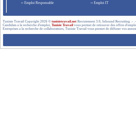
›› Emploi Responsable
›› Emploi IT
Tunisie Travail Copyright 2026 ©
tunisietravail.net
Recrutement 3.0, Inbound Recruiting .- .-.. --- 
Candidats a la recherche d'emploi,
Tunisie Travail
vous permet de retrouver des offres d'emploi 
Entreprises a la recherche de collaborateurs, Tunisie Travail vous permet de diffuser vos annon