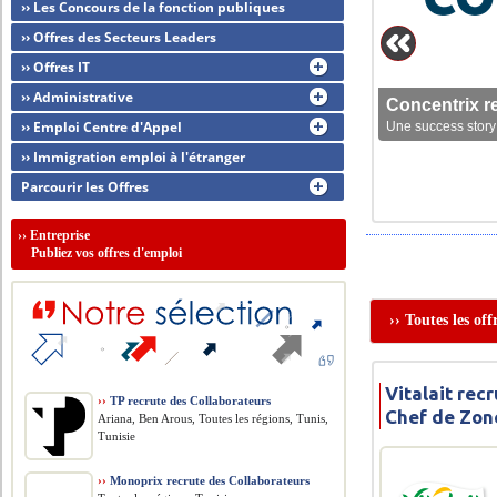
›› Les Concours de la fonction publiques
›› Offres des Secteurs Leaders
›› Offres IT
›› Administrative
Concentrix r
›› Emploi Centre d'Appel
Une success story 
›› Immigration emploi à l'étranger
Parcourir les Offres
››
Entreprise
Publiez vos offres d'emploi
›› Toutes les of
Vitalait rec
››
TP recrute des Collaborateurs
Chef de Zon
Ariana, Ben Arous, Toutes les régions, Tunis,
Tunisie
››
Monoprix recrute des Collaborateurs