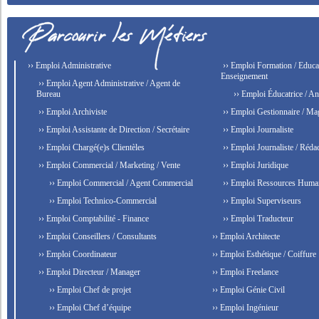
›› Emploi Administrative
›› Emploi Formation / Educat
Enseignement
›› Emploi Agent Administrative / Agent de
Bureau
›› Emploi Éducatrice / An
›› Emploi Archiviste
›› Emploi Gestionnaire / Ma
›› Emploi Assistante de Direction / Secrétaire
›› Emploi Journaliste
›› Emploi Chargé(e)s Clientèles
›› Emploi Journaliste / Rédac
›› Emploi Commercial / Marketing / Vente
›› Emploi Juridique
›› Emploi Commercial / Agent Commercial
›› Emploi Ressources Huma
›› Emploi Technico-Commercial
›› Emploi Superviseurs
›› Emploi Comptabilité - Finance
›› Emploi Traducteur
›› Emploi Conseillers / Consultants
›› Emploi Architecte
›› Emploi Coordinateur
›› Emploi Esthétique / Coiffure
›› Emploi Directeur / Manager
›› Emploi Freelance
›› Emploi Chef de projet
›› Emploi Génie Civil
›› Emploi Chef d’équipe
›› Emploi Ingénieur