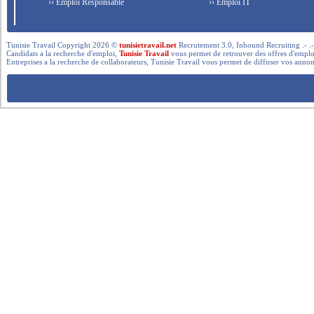
›› Emploi Responsable
›› Emploi IT
Tunisie Travail Copyright 2026 ©
tunisietravail.net
Recrutement 3.0, Inbound Recruiting .- .-.. --- 
Candidats a la recherche d'emploi,
Tunisie Travail
vous permet de retrouver des offres d'emploi 
Entreprises a la recherche de collaborateurs, Tunisie Travail vous permet de diffuser vos annon