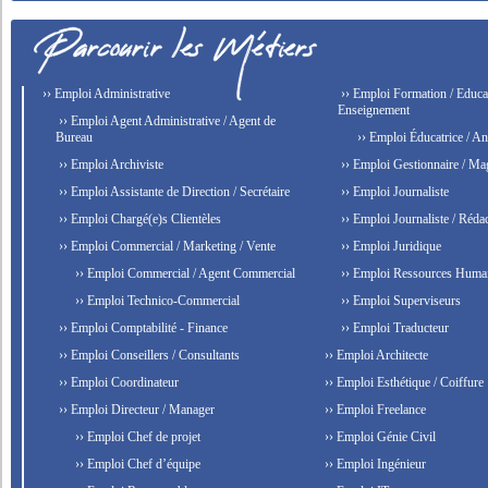
›› Emploi Administrative
›› Emploi Formation / Educat
Enseignement
›› Emploi Agent Administrative / Agent de
Bureau
›› Emploi Éducatrice / An
›› Emploi Archiviste
›› Emploi Gestionnaire / Ma
›› Emploi Assistante de Direction / Secrétaire
›› Emploi Journaliste
›› Emploi Chargé(e)s Clientèles
›› Emploi Journaliste / Rédac
›› Emploi Commercial / Marketing / Vente
›› Emploi Juridique
›› Emploi Commercial / Agent Commercial
›› Emploi Ressources Huma
›› Emploi Technico-Commercial
›› Emploi Superviseurs
›› Emploi Comptabilité - Finance
›› Emploi Traducteur
›› Emploi Conseillers / Consultants
›› Emploi Architecte
›› Emploi Coordinateur
›› Emploi Esthétique / Coiffure
›› Emploi Directeur / Manager
›› Emploi Freelance
›› Emploi Chef de projet
›› Emploi Génie Civil
›› Emploi Chef d’équipe
›› Emploi Ingénieur