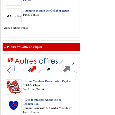
Tunisie
››
Armatis recrute des Collaborateurs
Tunis, Tunisie
Aucun article trouvé.
››
Publiez vos offres d'emploi
››
Crew Members Restauration Rapide
Chick’n Chips
Ben Arous, Tunisie
››
Des Techniciens Anesthésie et
Réanimation
Clinique Générale Et Cardio-Vasculaire
Tunis, Tunisie