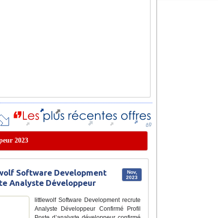
ppeur 2023
ewolf Software Development
Nov,
2023
te Analyste Développeur
littlewolf Software Development recrute
Analyste Développeur Confirmé Profil
Poste d’analyste développeur confirmé