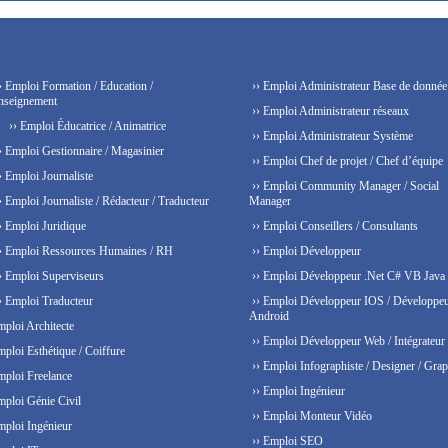
› Emploi Formation / Education /
›› Emploi Administrateur Base de donnée
nseignement
›› Emploi Administrateur réseaux
›› Emploi Éducatrice / Animatrice
›› Emploi Administrateur Système
› Emploi Gestionnaire / Magasinier
›› Emploi Chef de projet / Chef d’équipe
› Emploi Journaliste
›› Emploi Community Manager / Social
› Emploi Journaliste / Rédacteur / Traducteur
Manager
› Emploi Juridique
›› Emploi Conseillers / Consultants
› Emploi Ressources Humaines / RH
›› Emploi Développeur
› Emploi Superviseurs
›› Emploi Développeur .Net C# VB Java
› Emploi Traducteur
›› Emploi Développeur IOS / Développe
Android
mploi Architecte
›› Emploi Développeur Web / Intégrateur
mploi Esthétique / Coiffure
›› Emploi Infographiste / Designer / Grap
mploi Freelance
›› Emploi Ingénieur
mploi Génie Civil
›› Emploi Monteur Vidéo
mploi Ingénieur
›› Emploi SEO