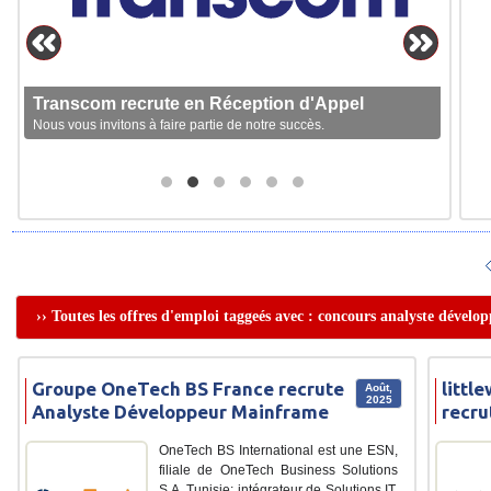
Transcom recrute en Réception d'Appel
Nous vous invitons à faire partie de notre succès.
›› Toutes les offres d'emploi taggeés avec : concours analyste dévelo
Groupe OneTech BS France recrute
littl
Août,
2025
Analyste Développeur Mainframe
recru
OneTech BS International est une ESN,
filiale de OneTech Business Solutions
S.A. Tunisie; intégrateur de Solutions IT.