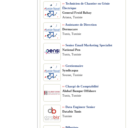
››
Technicien de Chantier en Génie
Électrique
General Froid Babay
Ariana, Tunisie
››
Assistante de Direction
Dermacare
Tunis, Tunisie
››
Senior Email Marketing Specialist
National Pen
Tunis, Tunisie
››
Gestionnaire
Syndicaqua
Sousse, Tunisie
››
Chargé de Comptabilité
Alubaf Banque Offshore
Tunis, Tunisie
››
Data Engineer Senior
Databiz Tunis
Tunisie
››
Billettiste