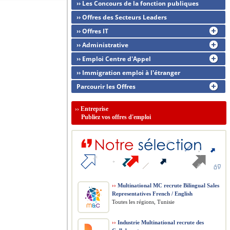
›› Les Concours de la fonction publiques
›› Offres des Secteurs Leaders
›› Offres IT
›› Administrative
›› Emploi Centre d'Appel
›› Immigration emploi à l'étranger
Parcourir les Offres
››
Entreprise
Publiez vos offres d'emploi
››
Multinational MC recrute Bilingual Sales
Representatives French / English
Toutes les régions, Tunisie
››
Industrie Multinational recrute des