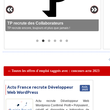
TP recrute des Collaborateurs
TP recrute encore, toujours et plus que jamais !
›› Toutes les offres d'emploi taggeés avec : concours actu 2023
Actu France recrute Développeur
Août,
2025
Web WordPress
Actu recrute Développeur Web
Wordpress Confirmé Profil • Polyvalent ,
créatif et disponible • Intégration de