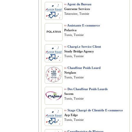
››
Agent du Bureau
Guersene Services
Tataouine, Tunisie
››
Assistante E-commerce
Polariva
Tunis, Tunisie
››
Chargé.e Service Client
Study Bridge Agency
Tunis, Tunisie
››
Chauffeur Poids Lourd
Netglass
Tunis, Tunisie
››
Des Chauffeur Poids Lourds
Socem
Tunis, Tunisie
››
Stage Chargé de Clientèle E-commerce
Ayp Edge
Tunis, Tunisie
››
Coordinatrice de Plateau