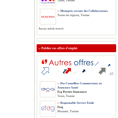
Tunis, Tunisie
››
Monoprix recrute des Collaborateurs
Toutes les régions, Tunisie
Aucun article trouvé.
››
Publiez vos offres d'emploi
››
Des Conseillers Commerciaux en
Assurance Santé
Ecg Pereire Assurances
Tunis, Tunisie
››
Responsable Service Etude
Eteg
Monastir, Tunisie