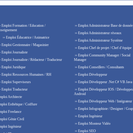
› Emploi Formation / Education /
›› Emploi Administrateur Base de donnée
nseignement
›› Emploi Administrateur réseaux
›› Emploi Éducatrice / Animatrice
›› Emploi Administrateur Système
› Emploi Gestionnaire / Magasinier
›› Emploi Chef de projet / Chef d’équipe
› Emploi Journaliste
›› Emploi Community Manager / Social
› Emploi Journaliste / Rédacteur / Traducteur
Manager
› Emploi Juridique
›› Emploi Conseillers / Consultants
› Emploi Ressources Humaines / RH
›› Emploi Développeur
› Emploi Superviseurs
›› Emploi Développeur .Net C# VB Java
› Emploi Traducteur
›› Emploi Développeur IOS / Développe
Android
mploi Architecte
›› Emploi Développeur Web / Intégrateur
mploi Esthétique / Coiffure
›› Emploi Infographiste / Designer / Grap
mploi Freelance
›› Emploi Ingénieur
mploi Génie Civil
›› Emploi Monteur Vidéo
mploi Ingénieur
›› Emploi SEO