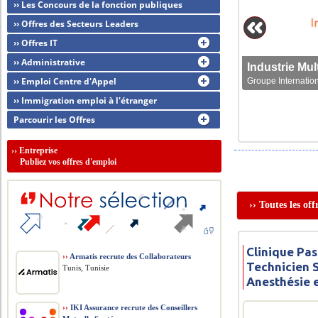
›› Les Concours de la fonction publiques
›› Offres des Secteurs Leaders
›› Offres IT
›› Administrative
›› Emploi Centre d'Appel
Groupe Internation
›› Immigration emploi à l'étranger
Parcourir les Offres
››
Entreprise
Publiez vos offres d'emploi
›› Toutes les of
Clinique Pas
››
Armatis recrute des Collaborateurs
Technicien 
Tunis, Tunisie
Anesthésie 
››
IKI Assurance recrute des Conseillers