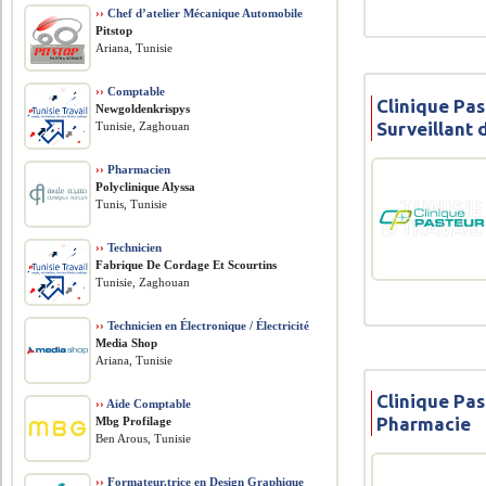
››
Chef d’atelier Mécanique Automobile
Pitstop
Ariana, Tunisie
››
Comptable
Clinique Pas
Newgoldenkrispys
Surveillant 
Tunisie, Zaghouan
››
Pharmacien
Polyclinique Alyssa
Tunis, Tunisie
››
Technicien
Fabrique De Cordage Et Scourtins
Tunisie, Zaghouan
››
Technicien en Électronique / Électricité
Media Shop
Ariana, Tunisie
Clinique Pas
››
Aide Comptable
Pharmacie
Mbg Profilage
Ben Arous, Tunisie
››
Formateur.trice en Design Graphique