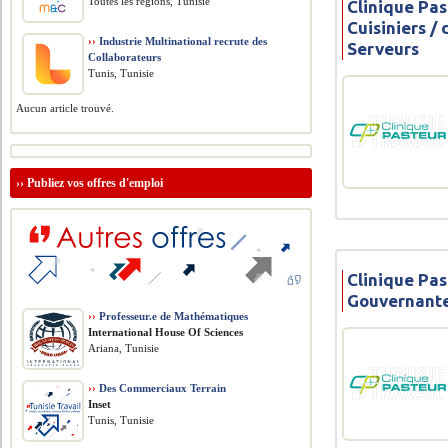
Toutes les régions, Tunisie
Clinique Pas
Cuisiniers /
››
Industrie Multinational recrute des
Serveurs
Collaborateurs
Tunis, Tunisie
Aucun article trouvé.
››
Publiez vos offres d'emploi
Clinique Pas
Gouvernant
››
Professeur.e de Mathématiques
International House Of Sciences
Ariana, Tunisie
››
Des Commerciaux Terrain
Inset
Tunis, Tunisie