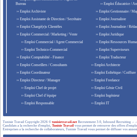
Bureau
›› Emploi Éducatrice / An
›› Emploi Archiviste
›› Emploi Gestionnaire / Ma
›› Emploi Assistante de Direction / Secrétaire
›› Emploi Journaliste
›› Emploi Chargé(e)s Clientèles
›› Emploi Journaliste / Rédac
›› Emploi Commercial / Marketing / Vente
›› Emploi Juridique
›› Emploi Commercial / Agent Commercial
›› Emploi Ressources Huma
›› Emploi Technico-Commercial
›› Emploi Superviseurs
›› Emploi Comptabilité - Finance
›› Emploi Traducteur
›› Emploi Conseillers / Consultants
›› Emploi Architecte
›› Emploi Coordinateur
›› Emploi Esthétique / Coiffure
›› Emploi Directeur / Manager
›› Emploi Freelance
›› Emploi Chef de projet
›› Emploi Génie Civil
›› Emploi Chef d’équipe
›› Emploi Ingénieur
›› Emploi Responsable
›› Emploi IT
Tunisie Travail Copyright 2026 ©
tunisietravail.net
Recrutement 3.0, Inbound Recruiting .- .-.. --- 
Candidats a la recherche d'emploi,
Tunisie Travail
vous permet de retrouver des offres d'emploi 
Entreprises a la recherche de collaborateurs, Tunisie Travail vous permet de diffuser vos annon