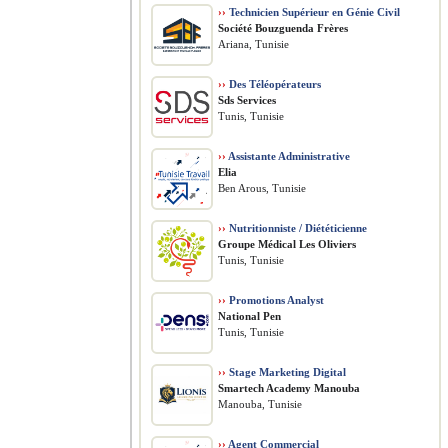
››
Technicien Supérieur en Génie Civil
Société Bouzguenda Frères
Ariana, Tunisie
››
Des Téléopérateurs
Sds Services
Tunis, Tunisie
››
Assistante Administrative
Elia
Ben Arous, Tunisie
››
Nutritionniste / Diététicienne
Groupe Médical Les Oliviers
Tunis, Tunisie
››
Promotions Analyst
National Pen
Tunis, Tunisie
››
Stage Marketing Digital
Smartech Academy Manouba
Manouba, Tunisie
››
Agent Commercial