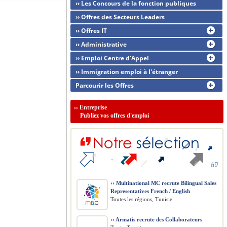
›› Les Concours de la fonction publiques
›› Offres des Secteurs Leaders
›› Offres IT
›› Administrative
›› Emploi Centre d'Appel
›› Immigration emploi à l'étranger
Parcourir les Offres
››
Entreprise
Publiez vos offres d'emploi
››
Multinational MC recrute Bilingual Sales
Representatives French / English
Toutes les régions, Tunisie
››
Armatis recrute des Collaborateurs