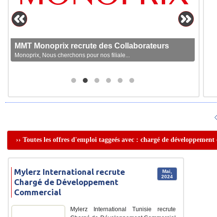
MMT Monoprix recrute des Collaborateurs
Monoprix, Nous cherchons pour nos filiale...
›› Toutes les offres d'emploi taggeés avec : chargé de développemen
Mylerz International recrute
Mai,
2024
Chargé de Développement
Commercial
Mylerz International Tunisie recrute