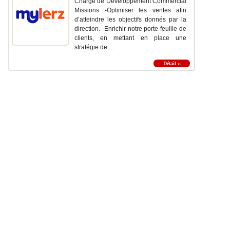
Chargé de Développement Commercial
Missions -Optimiser les ventes afin
d’atteindre les objectifs donnés par la
direction. -Enrichir notre porte-feuille de
clients, en mettant en place une
stratégie de ...
Détail ››