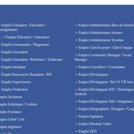
› Emploi Formation / Education /
›› Emploi Administrateur Base de donnée
nseignement
›› Emploi Administrateur réseaux
›› Emploi Éducatrice / Animatrice
›› Emploi Administrateur Système
› Emploi Gestionnaire / Magasinier
›› Emploi Chef de projet / Chef d’équipe
› Emploi Journaliste
›› Emploi Community Manager / Social
› Emploi Journaliste / Rédacteur / Traducteur
Manager
› Emploi Juridique
›› Emploi Conseillers / Consultants
› Emploi Ressources Humaines / RH
›› Emploi Développeur
› Emploi Superviseurs
›› Emploi Développeur .Net C# VB Java
› Emploi Traducteur
›› Emploi Développeur IOS / Développe
Android
mploi Architecte
›› Emploi Développeur Web / Intégrateur
mploi Esthétique / Coiffure
›› Emploi Infographiste / Designer / Grap
mploi Freelance
›› Emploi Ingénieur
mploi Génie Civil
›› Emploi Monteur Vidéo
mploi Ingénieur
›› Emploi SEO