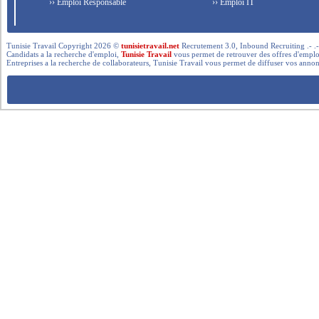
›› Emploi Responsable
›› Emploi IT
Tunisie Travail Copyright 2026 ©
tunisietravail.net
Recrutement 3.0, Inbound Recruiting .- .-.. --- 
Candidats a la recherche d'emploi,
Tunisie Travail
vous permet de retrouver des offres d'emploi 
Entreprises a la recherche de collaborateurs, Tunisie Travail vous permet de diffuser vos annon