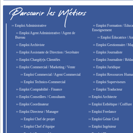
›› Emploi Administrative
›› Emploi Formation / Educat
Enseignement
›› Emploi Agent Administrative / Agent de
Bureau
›› Emploi Éducatrice / An
›› Emploi Archiviste
›› Emploi Gestionnaire / Ma
›› Emploi Assistante de Direction / Secrétaire
›› Emploi Journaliste
›› Emploi Chargé(e)s Clientèles
›› Emploi Journaliste / Rédac
›› Emploi Commercial / Marketing / Vente
›› Emploi Juridique
›› Emploi Commercial / Agent Commercial
›› Emploi Ressources Huma
›› Emploi Technico-Commercial
›› Emploi Superviseurs
›› Emploi Comptabilité - Finance
›› Emploi Traducteur
›› Emploi Conseillers / Consultants
›› Emploi Architecte
›› Emploi Coordinateur
›› Emploi Esthétique / Coiffure
›› Emploi Directeur / Manager
›› Emploi Freelance
›› Emploi Chef de projet
›› Emploi Génie Civil
›› Emploi Chef d’équipe
›› Emploi Ingénieur