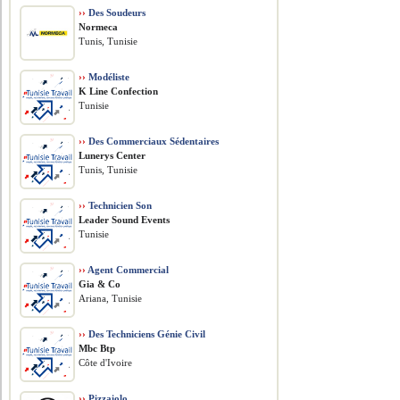
››
Des Soudeurs
Normeca
Tunis, Tunisie
››
Modéliste
K Line Confection
Tunisie
››
Des Commerciaux Sédentaires
Lunerys Center
Tunis, Tunisie
››
Technicien Son
Leader Sound Events
Tunisie
››
Agent Commercial
Gia & Co
Ariana, Tunisie
››
Des Techniciens Génie Civil
Mbc Btp
Côte d'Ivoire
››
Pizzaiolo