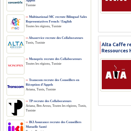
Appels
Tunisie
››
Multinational MC recrute Bilingual Sales
Representatives French / English
Toutes les régions, Tunisie
››
Altaservice recrute des Collaborateurs
Tunis, Tunisie
Alta Caffe 
Ressources
››
Monoprix recrute des Collaborateurs
Toutes les régions, Tunisie
››
Transcom recrute des Conseillers en
Réception d’Appels
Ariana, Tunis, Tunisie
››
TP recrute des Collaborateurs
Ariana, Ben Arous, Toutes les régions, Tunis,
Tunisie
››
IKI Assurance recrute des Conseillers
Mutuelle Santé