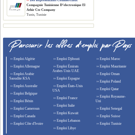
››
Des Représentants Commerciaux
Compagnie Tunisienne D’electronique El
Athir Cte Company
Tunis, Tunisie
›› Emploi Algérie
›› Emploi Djibouti
›› Emploi Maroc
›› Emploi Allemagne
›› Emploi Émirats
›› Emploi Mauritanie
Arabes Unis UAE
›› Emploi Arabie
›› Emploi Oman
Saoudite KSA
›› Emploi Espagne
›› Emploi Poland
›› Emploi Australie
›› Emploi États-Unis
›› Emploi Qatar
USA
›› Emploi Belgique
›› Emploi Royaume-
›› Emploi France
›› Emploi Bénin
Uni
›› Emploi Italie
›› Emploi Cameroun
›› Emploi Senegal
›› Emploi Kuwait
›› Emploi Canada
›› Emploi Suisse
›› Emploi Lebanon
›› Emploi Côte d'Ivoire
›› Emploi Tunisie
›› Emploi Libye