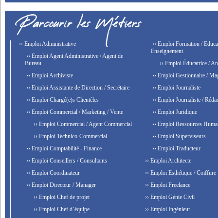
›› Emploi Administrative
›› Emploi Formation / Educat
Enseignement
›› Emploi Agent Administrative / Agent de
Bureau
›› Emploi Éducatrice / An
›› Emploi Archiviste
›› Emploi Gestionnaire / Ma
›› Emploi Assistante de Direction / Secrétaire
›› Emploi Journaliste
›› Emploi Chargé(e)s Clientèles
›› Emploi Journaliste / Rédac
›› Emploi Commercial / Marketing / Vente
›› Emploi Juridique
›› Emploi Commercial / Agent Commercial
›› Emploi Ressources Huma
›› Emploi Technico-Commercial
›› Emploi Superviseurs
›› Emploi Comptabilité - Finance
›› Emploi Traducteur
›› Emploi Conseillers / Consultants
›› Emploi Architecte
›› Emploi Coordinateur
›› Emploi Esthétique / Coiffure
›› Emploi Directeur / Manager
›› Emploi Freelance
›› Emploi Chef de projet
›› Emploi Génie Civil
›› Emploi Chef d’équipe
›› Emploi Ingénieur