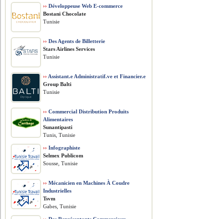
››
Développeuse Web E-commerce
Bostani Chocolate
Tunisie
››
Des Agents de Billetterie
Stars Airlines Services
Tunisie
››
Assistant.e Administratif.ve et Financier.e
Group Balti
Tunisie
››
Commercial Distribution Produits
Alimentaires
Sunantipasti
Tunis, Tunisie
››
Infographiste
Selmex Publicom
Sousse, Tunisie
››
Mécanicien en Machines À Coudre
Industrielles
Tsvm
Gabes, Tunisie