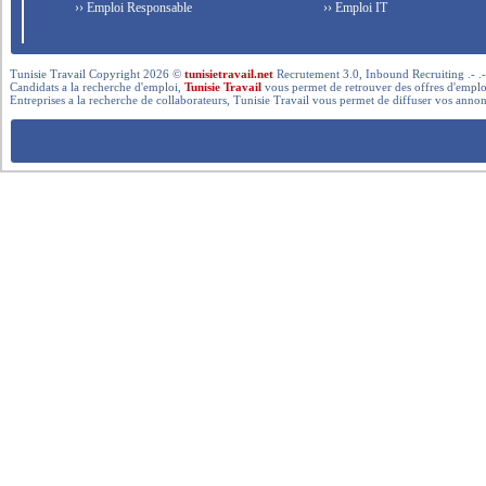
›› Emploi Responsable
›› Emploi IT
Tunisie Travail Copyright 2026 ©
tunisietravail.net
Recrutement 3.0, Inbound Recruiting .- .-.. --- 
Candidats a la recherche d'emploi,
Tunisie Travail
vous permet de retrouver des offres d'emploi 
Entreprises a la recherche de collaborateurs, Tunisie Travail vous permet de diffuser vos annon