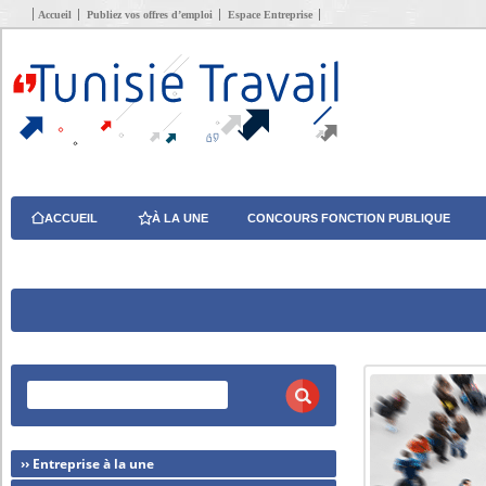
Accueil
Publiez vos offres d’emploi
Espace Entreprise
ACCUEIL
À LA UNE
CONCOURS FONCTION PUBLIQUE
›› Entreprise à la une