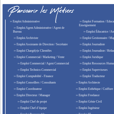
›› Emploi Administrative
›› Emploi Formation / Educat
Enseignement
›› Emploi Agent Administrative / Agent de
Bureau
›› Emploi Éducatrice / An
›› Emploi Archiviste
›› Emploi Gestionnaire / Ma
›› Emploi Assistante de Direction / Secrétaire
›› Emploi Journaliste
›› Emploi Chargé(e)s Clientèles
›› Emploi Journaliste / Rédac
›› Emploi Commercial / Marketing / Vente
›› Emploi Juridique
›› Emploi Commercial / Agent Commercial
›› Emploi Ressources Huma
›› Emploi Technico-Commercial
›› Emploi Superviseurs
›› Emploi Comptabilité - Finance
›› Emploi Traducteur
›› Emploi Conseillers / Consultants
›› Emploi Architecte
›› Emploi Coordinateur
›› Emploi Esthétique / Coiffure
›› Emploi Directeur / Manager
›› Emploi Freelance
›› Emploi Chef de projet
›› Emploi Génie Civil
›› Emploi Chef d’équipe
›› Emploi Ingénieur