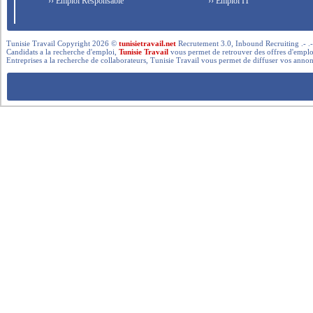
›› Emploi Responsable
›› Emploi IT
Tunisie Travail Copyright 2026 ©
tunisietravail.net
Recrutement 3.0, Inbound Recruiting .- .-.. --- 
Candidats a la recherche d'emploi,
Tunisie Travail
vous permet de retrouver des offres d'emploi 
Entreprises a la recherche de collaborateurs, Tunisie Travail vous permet de diffuser vos annon