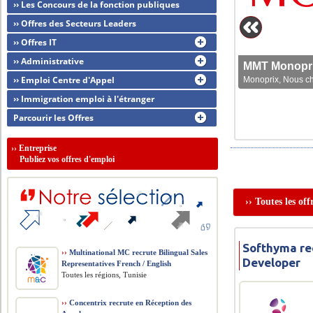
›› Les Concours de la fonction publiques
›› Offres des Secteurs Leaders
›› Offres IT
›› Administrative
MMT Monoprix
›› Emploi Centre d'Appel
Monoprix, Nous che
›› Immigration emploi à l'étranger
Parcourir les Offres
››
Entreprise
Publiez vos offres d'emploi
›› Toutes les of
Softhyma re
››
Multinational MC recrute Bilingual Sales
Developer
Representatives French / English
Toutes les régions, Tunisie
››
Concentrix recrute en Réception des