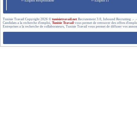
›› Emploi Responsable
›› Emploi IT
Tunisie Travail Copyright 2026 ©
tunisietravail.net
Recrutement 3.0, Inbound Recruiting .- .-.. --- 
Candidats a la recherche d'emploi,
Tunisie Travail
vous permet de retrouver des offres d'emploi 
Entreprises a la recherche de collaborateurs, Tunisie Travail vous permet de diffuser vos annon