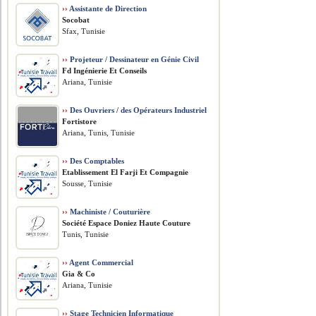
››
Assistante de Direction
Socobat
Sfax, Tunisie
››
Projeteur / Dessinateur en Génie Civil
Fd Ingénierie Et Conseils
Ariana, Tunisie
››
Des Ouvriers / des Opérateurs Industriel
Fortistore
Ariana, Tunis, Tunisie
››
Des Comptables
Etablissement El Farji Et Compagnie
Sousse, Tunisie
››
Machiniste / Couturière
Société Espace Doniez Haute Couture
Tunis, Tunisie
››
Agent Commercial
Gia & Co
Ariana, Tunisie
››
Stage Technicien Informatique