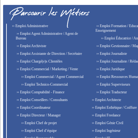
›› Emploi Administrative
›› Emploi Formation / Educat
Enseignement
›› Emploi Agent Administrative / Agent de
Bureau
›› Emploi Éducatrice / An
›› Emploi Archiviste
›› Emploi Gestionnaire / Ma
›› Emploi Assistante de Direction / Secrétaire
›› Emploi Journaliste
›› Emploi Chargé(e)s Clientèles
›› Emploi Journaliste / Rédac
›› Emploi Commercial / Marketing / Vente
›› Emploi Juridique
›› Emploi Commercial / Agent Commercial
›› Emploi Ressources Huma
›› Emploi Technico-Commercial
›› Emploi Superviseurs
›› Emploi Comptabilité - Finance
›› Emploi Traducteur
›› Emploi Conseillers / Consultants
›› Emploi Architecte
›› Emploi Coordinateur
›› Emploi Esthétique / Coiffure
›› Emploi Directeur / Manager
›› Emploi Freelance
›› Emploi Chef de projet
›› Emploi Génie Civil
›› Emploi Chef d’équipe
›› Emploi Ingénieur