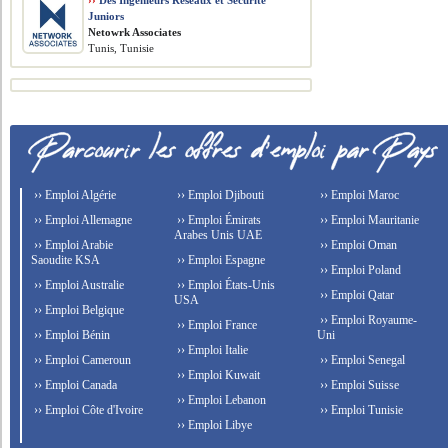
››
Des Ingénieurs Réseaux et Sécurité
Juniors
Netowrk Associates
Tunis, Tunisie
›› Emploi Algérie
›› Emploi Djibouti
›› Emploi Maroc
›› Emploi Allemagne
›› Emploi Émirats
›› Emploi Mauritanie
Arabes Unis UAE
›› Emploi Arabie
›› Emploi Oman
Saoudite KSA
›› Emploi Espagne
›› Emploi Poland
›› Emploi Australie
›› Emploi États-Unis
›› Emploi Qatar
USA
›› Emploi Belgique
›› Emploi Royaume-
›› Emploi France
›› Emploi Bénin
Uni
›› Emploi Italie
›› Emploi Cameroun
›› Emploi Senegal
›› Emploi Kuwait
›› Emploi Canada
›› Emploi Suisse
›› Emploi Lebanon
›› Emploi Côte d'Ivoire
›› Emploi Tunisie
›› Emploi Libye