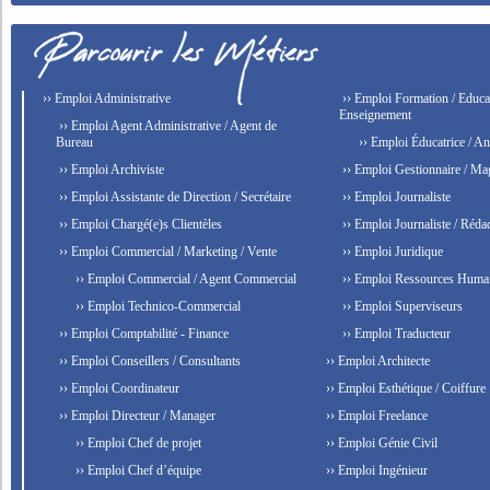
›› Emploi Administrative
›› Emploi Formation / Educat
Enseignement
›› Emploi Agent Administrative / Agent de
Bureau
›› Emploi Éducatrice / An
›› Emploi Archiviste
›› Emploi Gestionnaire / Ma
›› Emploi Assistante de Direction / Secrétaire
›› Emploi Journaliste
›› Emploi Chargé(e)s Clientèles
›› Emploi Journaliste / Rédac
›› Emploi Commercial / Marketing / Vente
›› Emploi Juridique
›› Emploi Commercial / Agent Commercial
›› Emploi Ressources Huma
›› Emploi Technico-Commercial
›› Emploi Superviseurs
›› Emploi Comptabilité - Finance
›› Emploi Traducteur
›› Emploi Conseillers / Consultants
›› Emploi Architecte
›› Emploi Coordinateur
›› Emploi Esthétique / Coiffure
›› Emploi Directeur / Manager
›› Emploi Freelance
›› Emploi Chef de projet
›› Emploi Génie Civil
›› Emploi Chef d’équipe
›› Emploi Ingénieur