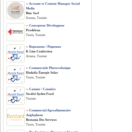
››
Account et Content Manager Social
Media
Bmc Sarl
Sousse, Tunisie
››
Concepteur Développeur
Prodelcna
Tunis, Tunisie
››
Repasseuse / Piqueuses
K Line Confection
Ariana, Tunisie
››
Commerciale Photovoltaïque
Hudaifa Énergie Solar
Tunis, Tunisie
››
Caissier / Caissière
Société Ayden Food
Tunisie
››
Commercial Agroalimentaire
Anglophone
Bostania Des Services
Tunis, Tunisie