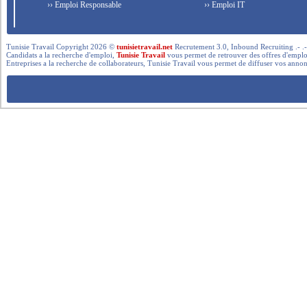
›› Emploi Responsable
›› Emploi IT
Tunisie Travail Copyright 2026 ©
tunisietravail.net
Recrutement 3.0, Inbound Recruiting .- .-.. --- 
Candidats a la recherche d'emploi,
Tunisie Travail
vous permet de retrouver des offres d'emploi 
Entreprises a la recherche de collaborateurs, Tunisie Travail vous permet de diffuser vos annon