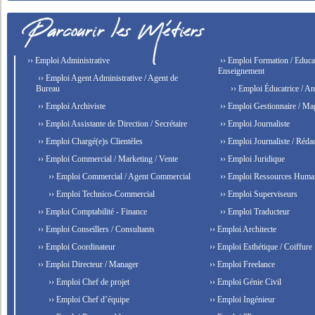
›› Emploi Administrative
›› Emploi Formation / Educat
Enseignement
›› Emploi Agent Administrative / Agent de
Bureau
›› Emploi Éducatrice / An
›› Emploi Archiviste
›› Emploi Gestionnaire / Ma
›› Emploi Assistante de Direction / Secrétaire
›› Emploi Journaliste
›› Emploi Chargé(e)s Clientèles
›› Emploi Journaliste / Rédac
›› Emploi Commercial / Marketing / Vente
›› Emploi Juridique
›› Emploi Commercial / Agent Commercial
›› Emploi Ressources Huma
›› Emploi Technico-Commercial
›› Emploi Superviseurs
›› Emploi Comptabilité - Finance
›› Emploi Traducteur
›› Emploi Conseillers / Consultants
›› Emploi Architecte
›› Emploi Coordinateur
›› Emploi Esthétique / Coiffure
›› Emploi Directeur / Manager
›› Emploi Freelance
›› Emploi Chef de projet
›› Emploi Génie Civil
›› Emploi Chef d’équipe
›› Emploi Ingénieur