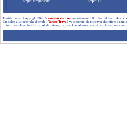
›› Emploi Responsable
›› Emploi IT
Tunisie Travail Copyright 2026 ©
tunisietravail.net
Recrutement 3.0, Inbound Recruiting .- .-.. --- 
Candidats a la recherche d'emploi,
Tunisie Travail
vous permet de retrouver des offres d'emploi 
Entreprises a la recherche de collaborateurs, Tunisie Travail vous permet de diffuser vos annon