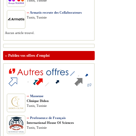
Tunis, Tunisie
››
Armatis recrute des Collaborateurs
Tunis, Tunisie
Aucun article trouvé.
››
Publiez vos offres d'emploi
››
Masseuse
Clinique Didon
Tunis, Tunisie
››
Professeur.e de Français
International House Of Sciences
Tunis, Tunisie