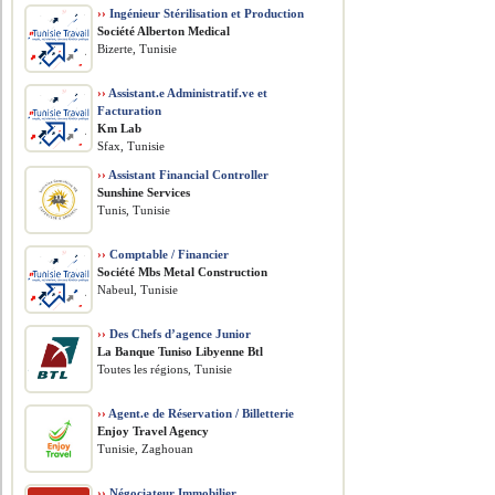
››
Ingénieur Stérilisation et Production
Société Alberton Medical
Bizerte, Tunisie
››
Assistant.e Administratif.ve et
Facturation
Km Lab
Sfax, Tunisie
››
Assistant Financial Controller
Sunshine Services
Tunis, Tunisie
››
Comptable / Financier
Société Mbs Metal Construction
Nabeul, Tunisie
››
Des Chefs d’agence Junior
La Banque Tuniso Libyenne Btl
Toutes les régions, Tunisie
››
Agent.e de Réservation / Billetterie
Enjoy Travel Agency
Tunisie, Zaghouan
››
Négociateur Immobilier