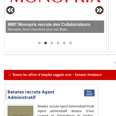
MMT Monoprix recrute des Collaborateurs
Monoprix, Nous cherchons pour nos filiale...
›› Toutes les offres d'emploi taggeés avec : betatex freelance
Betatex recrute Agent
Fév,
2022
Administratif
Betatex recrute Agent Administratif Profil
Agent administratif titulaire d’une
License en Informatique de gestion,