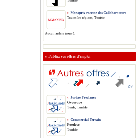
Tunisie
››
Monoprix recrute des Collaborateurs
Toutes les régions, Tunisie
Aucun article trouvé.
››
Publiez vos offres d'emploi
››
Juriste Freelance
Gveurope
Tunis, Tunisie
››
Commercial Terrain
Foodeco
Tunisie