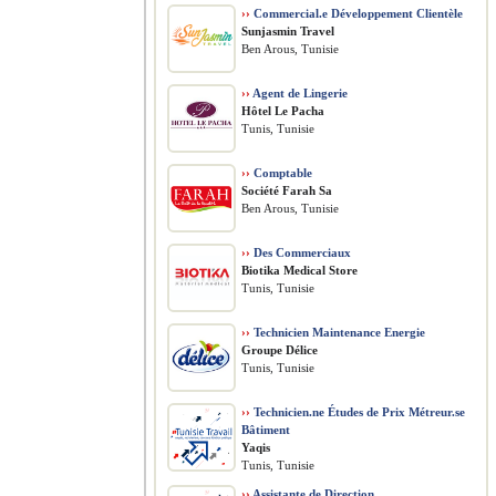
››
Commercial.e Développement Clientèle
Sunjasmin Travel
Ben Arous, Tunisie
››
Agent de Lingerie
Hôtel Le Pacha
Tunis, Tunisie
››
Comptable
Société Farah Sa
Ben Arous, Tunisie
››
Des Commerciaux
Biotika Medical Store
Tunis, Tunisie
››
Technicien Maintenance Energie
Groupe Délice
Tunis, Tunisie
››
Technicien.ne Études de Prix Métreur.se
Bâtiment
Yaqis
Tunis, Tunisie
››
Assistante de Direction