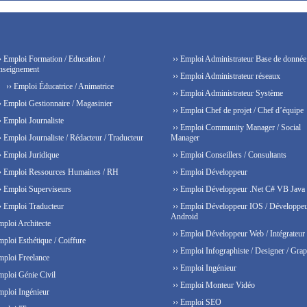
› Emploi Formation / Education /
›› Emploi Administrateur Base de donnée
nseignement
›› Emploi Administrateur réseaux
›› Emploi Éducatrice / Animatrice
›› Emploi Administrateur Système
› Emploi Gestionnaire / Magasinier
›› Emploi Chef de projet / Chef d’équipe
› Emploi Journaliste
›› Emploi Community Manager / Social
› Emploi Journaliste / Rédacteur / Traducteur
Manager
› Emploi Juridique
›› Emploi Conseillers / Consultants
› Emploi Ressources Humaines / RH
›› Emploi Développeur
› Emploi Superviseurs
›› Emploi Développeur .Net C# VB Java
› Emploi Traducteur
›› Emploi Développeur IOS / Développe
Android
mploi Architecte
›› Emploi Développeur Web / Intégrateur
mploi Esthétique / Coiffure
›› Emploi Infographiste / Designer / Grap
mploi Freelance
›› Emploi Ingénieur
mploi Génie Civil
›› Emploi Monteur Vidéo
mploi Ingénieur
›› Emploi SEO