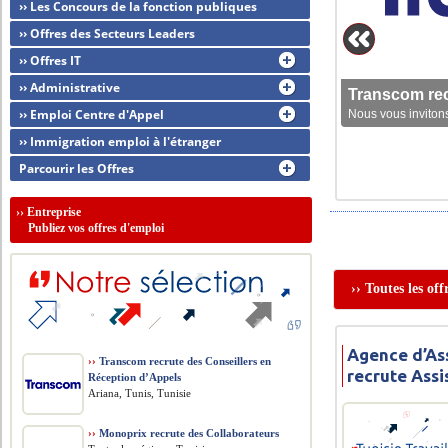
›› Les Concours de la fonction publiques
›› Offres des Secteurs Leaders
›› Offres IT
›› Administrative
Transcom rec
›› Emploi Centre d'Appel
Nous vous invitons
›› Immigration emploi à l'étranger
Parcourir les Offres
››
Entreprise
Publiez vos offres d'emploi
›› Toutes les of
Agence d’As
››
Transcom recrute des Conseillers en
recrute Assi
Réception d’Appels
Ariana, Tunis, Tunisie
››
Monoprix recrute des Collaborateurs