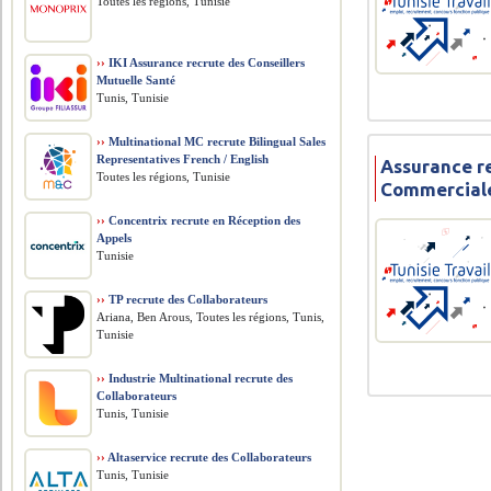
Toutes les régions, Tunisie
››
IKI Assurance recrute des Conseillers
Mutuelle Santé
Tunis, Tunisie
››
Multinational MC recrute Bilingual Sales
Representatives French / English
Assurance r
Toutes les régions, Tunisie
Commerciale
››
Concentrix recrute en Réception des
Appels
Tunisie
››
TP recrute des Collaborateurs
Ariana, Ben Arous, Toutes les régions, Tunis,
Tunisie
››
Industrie Multinational recrute des
Collaborateurs
Tunis, Tunisie
››
Altaservice recrute des Collaborateurs
Tunis, Tunisie