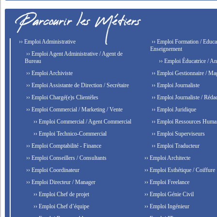
›› Emploi Administrative
›› Emploi Formation / Educat
Enseignement
›› Emploi Agent Administrative / Agent de
Bureau
›› Emploi Éducatrice / An
›› Emploi Archiviste
›› Emploi Gestionnaire / Ma
›› Emploi Assistante de Direction / Secrétaire
›› Emploi Journaliste
›› Emploi Chargé(e)s Clientèles
›› Emploi Journaliste / Rédac
›› Emploi Commercial / Marketing / Vente
›› Emploi Juridique
›› Emploi Commercial / Agent Commercial
›› Emploi Ressources Huma
›› Emploi Technico-Commercial
›› Emploi Superviseurs
›› Emploi Comptabilité - Finance
›› Emploi Traducteur
›› Emploi Conseillers / Consultants
›› Emploi Architecte
›› Emploi Coordinateur
›› Emploi Esthétique / Coiffure
›› Emploi Directeur / Manager
›› Emploi Freelance
›› Emploi Chef de projet
›› Emploi Génie Civil
›› Emploi Chef d’équipe
›› Emploi Ingénieur