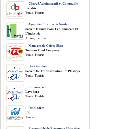
››
Chargé Administratif et Comptable
Databiz
Tunis, Tunisie
››
Agent de Controle de Gestion
Société Hamila Pour Le Commerce Et
L’industrie
Ariana, Tunisie
››
Manager de Coffee Shop
Tunisian Food Company
Tunis, Tunisie
››
Des Ouvriers
Société De Transformation De Plastique
Tunis, Tunisie
››
Commercial
Lavadora
Tunis, Tunisie
››
Des Cadres
Ifid
Tunisie
››
Responsable de Ressources Humaines