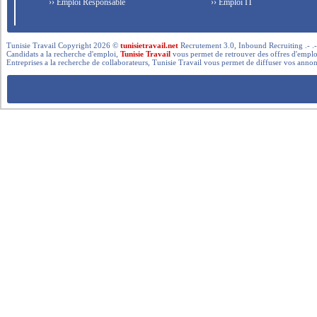
›› Emploi Responsable
›› Emploi IT
Tunisie Travail Copyright 2026 ©
tunisietravail.net
Recrutement 3.0, Inbound Recruiting .- .-.. --- 
Candidats a la recherche d'emploi,
Tunisie Travail
vous permet de retrouver des offres d'emploi 
Entreprises a la recherche de collaborateurs, Tunisie Travail vous permet de diffuser vos annon