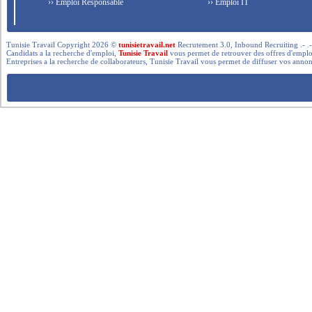
›› Emploi Responsable
›› Emploi IT
Tunisie Travail Copyright 2026 ©
tunisietravail.net
Recrutement 3.0, Inbound Recruiting .- .-.. --- 
Candidats a la recherche d'emploi,
Tunisie Travail
vous permet de retrouver des offres d'emploi 
Entreprises a la recherche de collaborateurs, Tunisie Travail vous permet de diffuser vos annon