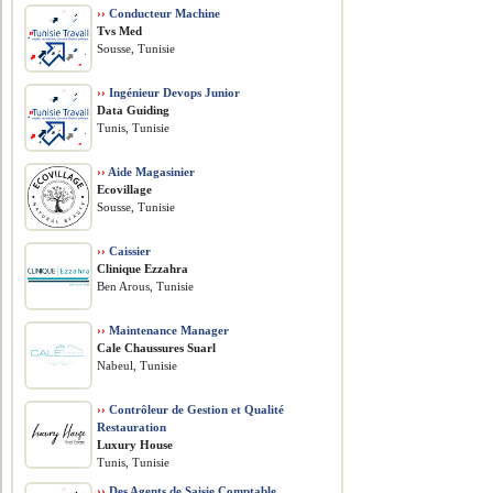
››
Conducteur Machine
Tvs Med
Sousse, Tunisie
››
Ingénieur Devops Junior
Data Guiding
Tunis, Tunisie
››
Aide Magasinier
Ecovillage
Sousse, Tunisie
››
Caissier
Clinique Ezzahra
Ben Arous, Tunisie
››
Maintenance Manager
Cale Chaussures Suarl
Nabeul, Tunisie
››
Contrôleur de Gestion et Qualité
Restauration
Luxury House
Tunis, Tunisie
››
Des Agents de Saisie Comptable