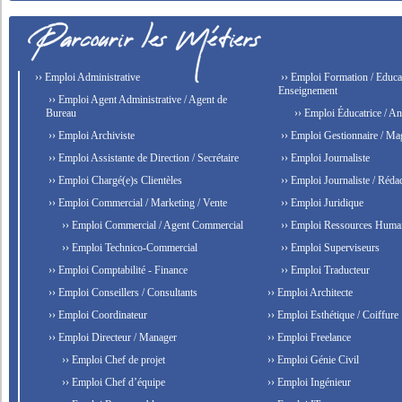
›› Emploi Administrative
›› Emploi Formation / Educat
Enseignement
›› Emploi Agent Administrative / Agent de
Bureau
›› Emploi Éducatrice / An
›› Emploi Archiviste
›› Emploi Gestionnaire / Ma
›› Emploi Assistante de Direction / Secrétaire
›› Emploi Journaliste
›› Emploi Chargé(e)s Clientèles
›› Emploi Journaliste / Rédac
›› Emploi Commercial / Marketing / Vente
›› Emploi Juridique
›› Emploi Commercial / Agent Commercial
›› Emploi Ressources Huma
›› Emploi Technico-Commercial
›› Emploi Superviseurs
›› Emploi Comptabilité - Finance
›› Emploi Traducteur
›› Emploi Conseillers / Consultants
›› Emploi Architecte
›› Emploi Coordinateur
›› Emploi Esthétique / Coiffure
›› Emploi Directeur / Manager
›› Emploi Freelance
›› Emploi Chef de projet
›› Emploi Génie Civil
›› Emploi Chef d’équipe
›› Emploi Ingénieur