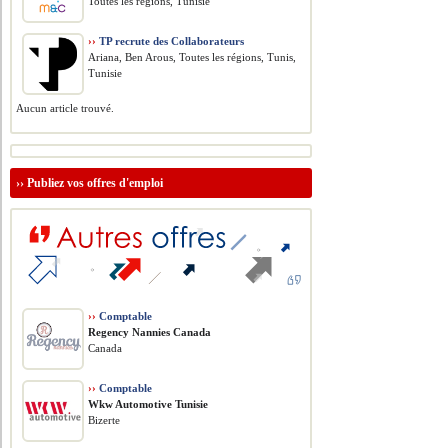
Toutes les régions, Tunisie
››
TP recrute des Collaborateurs
Ariana, Ben Arous, Toutes les régions, Tunis,
Tunisie
Aucun article trouvé.
››
Publiez vos offres d'emploi
››
Comptable
Regency Nannies Canada
Canada
››
Comptable
Wkw Automotive Tunisie
Bizerte