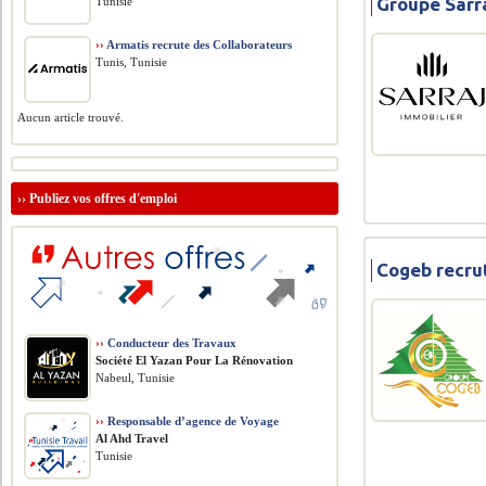
Groupe Sarra
Tunisie
››
Armatis recrute des Collaborateurs
Tunis, Tunisie
Aucun article trouvé.
››
Publiez vos offres d'emploi
Cogeb recrut
››
Conducteur des Travaux
Société El Yazan Pour La Rénovation
Nabeul, Tunisie
››
Responsable d’agence de Voyage
Al Ahd Travel
Tunisie