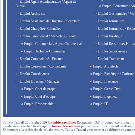
›› Emploi Agent Administrative / Agent de
Bureau
›› Emploi Éducatrice / An
›› Emploi Archiviste
›› Emploi Gestionnaire / Ma
›› Emploi Assistante de Direction / Secrétaire
›› Emploi Journaliste
›› Emploi Chargé(e)s Clientèles
›› Emploi Journaliste / Rédac
›› Emploi Commercial / Marketing / Vente
›› Emploi Juridique
›› Emploi Commercial / Agent Commercial
›› Emploi Ressources Huma
›› Emploi Technico-Commercial
›› Emploi Superviseurs
›› Emploi Comptabilité - Finance
›› Emploi Traducteur
›› Emploi Conseillers / Consultants
›› Emploi Architecte
›› Emploi Coordinateur
›› Emploi Esthétique / Coiffure
›› Emploi Directeur / Manager
›› Emploi Freelance
›› Emploi Chef de projet
›› Emploi Génie Civil
›› Emploi Chef d’équipe
›› Emploi Ingénieur
›› Emploi Responsable
›› Emploi IT
Tunisie Travail Copyright 2026 ©
tunisietravail.net
Recrutement 3.0, Inbound Recruiting .- .-.. --- 
Candidats a la recherche d'emploi,
Tunisie Travail
vous permet de retrouver des offres d'emploi 
Entreprises a la recherche de collaborateurs, Tunisie Travail vous permet de diffuser vos annon