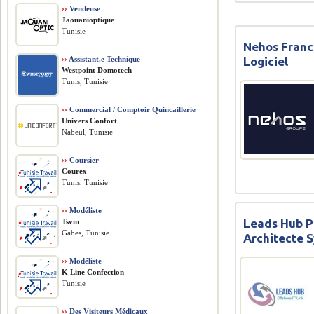
››
Vendeuse
Jaouanioptique
Tunisie
Nehos Franc
Logiciel
››
Assistant.e Technique
Westpoint Domotech
Tunis, Tunisie
››
Commercial / Comptoir Quincaillerie
Univers Confort
Nabeul, Tunisie
››
Coursier
Courex
Tunis, Tunisie
››
Modéliste
Leads Hub P
Tsvm
Gabes, Tunisie
Architecte 
››
Modéliste
K Line Confection
Tunisie
››
Des Visiteurs Médicaux