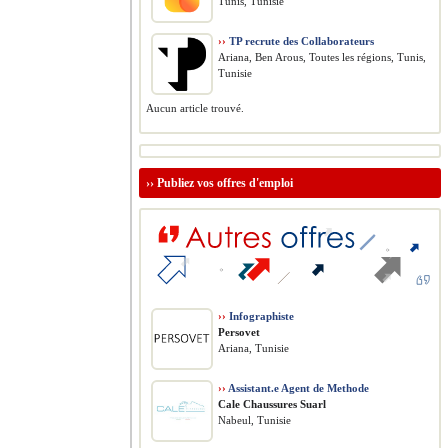
Tunis, Tunisie
››
TP recrute des Collaborateurs
Ariana, Ben Arous, Toutes les régions, Tunis,
Tunisie
Aucun article trouvé.
››
Publiez vos offres d'emploi
››
Infographiste
Persovet
Ariana, Tunisie
››
Assistant.e Agent de Methode
Cale Chaussures Suarl
Nabeul, Tunisie