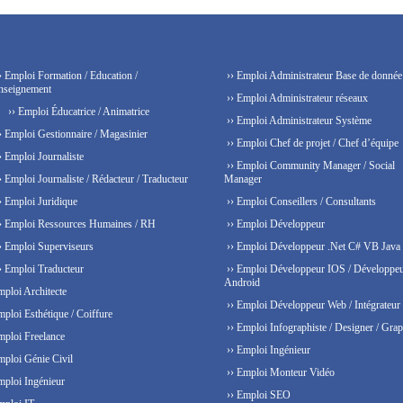
› Emploi Formation / Education /
›› Emploi Administrateur Base de donnée
nseignement
›› Emploi Administrateur réseaux
›› Emploi Éducatrice / Animatrice
›› Emploi Administrateur Système
› Emploi Gestionnaire / Magasinier
›› Emploi Chef de projet / Chef d’équipe
› Emploi Journaliste
›› Emploi Community Manager / Social
› Emploi Journaliste / Rédacteur / Traducteur
Manager
› Emploi Juridique
›› Emploi Conseillers / Consultants
› Emploi Ressources Humaines / RH
›› Emploi Développeur
› Emploi Superviseurs
›› Emploi Développeur .Net C# VB Java
› Emploi Traducteur
›› Emploi Développeur IOS / Développe
Android
mploi Architecte
›› Emploi Développeur Web / Intégrateur
mploi Esthétique / Coiffure
›› Emploi Infographiste / Designer / Grap
mploi Freelance
›› Emploi Ingénieur
mploi Génie Civil
›› Emploi Monteur Vidéo
mploi Ingénieur
›› Emploi SEO