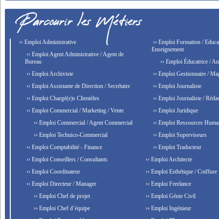
›› Emploi Administrative
›› Emploi Formation / Educat
Enseignement
›› Emploi Agent Administrative / Agent de
Bureau
›› Emploi Éducatrice / An
›› Emploi Archiviste
›› Emploi Gestionnaire / Ma
›› Emploi Assistante de Direction / Secrétaire
›› Emploi Journaliste
›› Emploi Chargé(e)s Clientèles
›› Emploi Journaliste / Rédac
›› Emploi Commercial / Marketing / Vente
›› Emploi Juridique
›› Emploi Commercial / Agent Commercial
›› Emploi Ressources Huma
›› Emploi Technico-Commercial
›› Emploi Superviseurs
›› Emploi Comptabilité - Finance
›› Emploi Traducteur
›› Emploi Conseillers / Consultants
›› Emploi Architecte
›› Emploi Coordinateur
›› Emploi Esthétique / Coiffure
›› Emploi Directeur / Manager
›› Emploi Freelance
›› Emploi Chef de projet
›› Emploi Génie Civil
›› Emploi Chef d’équipe
›› Emploi Ingénieur