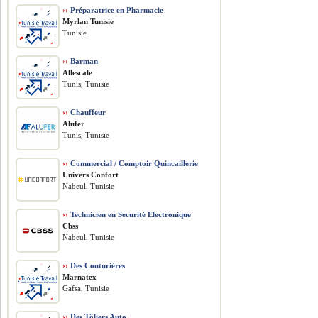
››
Préparatrice en Pharmacie
Myrlan Tunisie
Tunisie
››
Barman
Allescale
Tunis, Tunisie
››
Chauffeur
Alufer
Tunis, Tunisie
››
Commercial / Comptoir Quincaillerie
Univers Confort
Nabeul, Tunisie
››
Technicien en Sécurité Electronique
Cbss
Nabeul, Tunisie
››
Des Couturières
Marnatex
Gafsa, Tunisie
››
Des Tôliers Auto