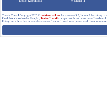
›› Emploi Responsable
›› Emploi IT
Tunisie Travail Copyright 2026 ©
tunisietravail.net
Recrutement 3.0, Inbound Recruiting .- .-.. --- 
Candidats a la recherche d'emploi,
Tunisie Travail
vous permet de retrouver des offres d'emploi 
Entreprises a la recherche de collaborateurs, Tunisie Travail vous permet de diffuser vos annon