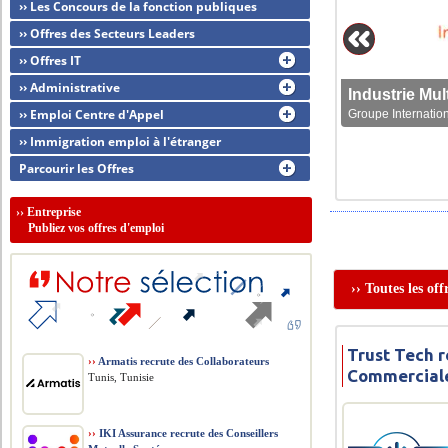
›› Les Concours de la fonction publiques
›› Offres des Secteurs Leaders
›› Offres IT
›› Administrative
›› Emploi Centre d'Appel
Groupe Internation
›› Immigration emploi à l'étranger
Parcourir les Offres
››
Entreprise
Publiez vos offres d'emploi
›› Toutes les of
Trust Tech 
››
Armatis recrute des Collaborateurs
Commercial
Tunis, Tunisie
››
IKI Assurance recrute des Conseillers