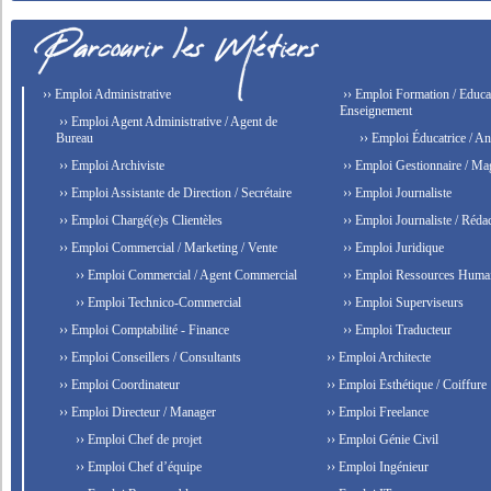
›› Emploi Administrative
›› Emploi Formation / Educat
Enseignement
›› Emploi Agent Administrative / Agent de
Bureau
›› Emploi Éducatrice / An
›› Emploi Archiviste
›› Emploi Gestionnaire / Ma
›› Emploi Assistante de Direction / Secrétaire
›› Emploi Journaliste
›› Emploi Chargé(e)s Clientèles
›› Emploi Journaliste / Rédac
›› Emploi Commercial / Marketing / Vente
›› Emploi Juridique
›› Emploi Commercial / Agent Commercial
›› Emploi Ressources Huma
›› Emploi Technico-Commercial
›› Emploi Superviseurs
›› Emploi Comptabilité - Finance
›› Emploi Traducteur
›› Emploi Conseillers / Consultants
›› Emploi Architecte
›› Emploi Coordinateur
›› Emploi Esthétique / Coiffure
›› Emploi Directeur / Manager
›› Emploi Freelance
›› Emploi Chef de projet
›› Emploi Génie Civil
›› Emploi Chef d’équipe
›› Emploi Ingénieur