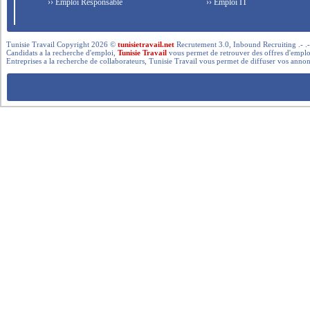
›› Emploi Responsable
›› Emploi IT
Tunisie Travail Copyright 2026 ©
tunisietravail.net
Recrutement 3.0, Inbound Recruiting .- .-.. --- 
Candidats a la recherche d'emploi,
Tunisie Travail
vous permet de retrouver des offres d'emploi 
Entreprises a la recherche de collaborateurs, Tunisie Travail vous permet de diffuser vos annon