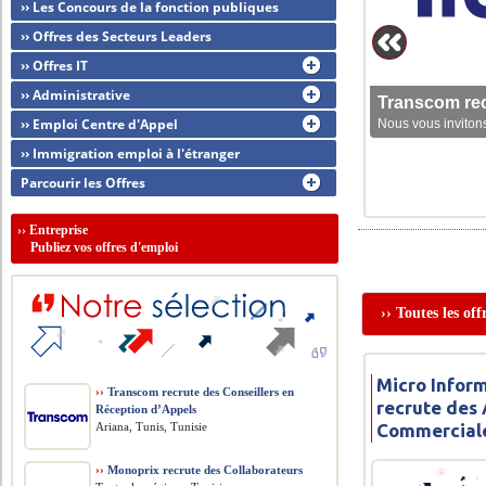
›› Les Concours de la fonction publiques
›› Offres des Secteurs Leaders
›› Offres IT
›› Administrative
Transcom rec
›› Emploi Centre d'Appel
Nous vous invitons
›› Immigration emploi à l'étranger
Parcourir les Offres
››
Entreprise
Publiez vos offres d'emploi
›› Toutes les of
Micro Infor
››
Transcom recrute des Conseillers en
recrute des 
Réception d’Appels
Ariana, Tunis, Tunisie
Commercial
››
Monoprix recrute des Collaborateurs