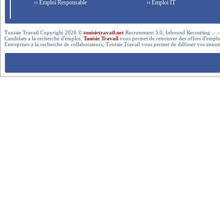
›› Emploi Responsable
›› Emploi IT
Tunisie Travail Copyright 2026 ©
tunisietravail.net
Recrutement 3.0, Inbound Recruiting .- .-.. --- 
Candidats a la recherche d'emploi,
Tunisie Travail
vous permet de retrouver des offres d'emploi 
Entreprises a la recherche de collaborateurs, Tunisie Travail vous permet de diffuser vos annon