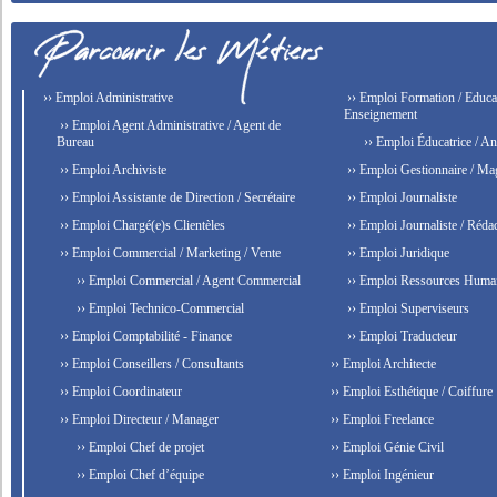
›› Emploi Administrative
›› Emploi Formation / Educat
Enseignement
›› Emploi Agent Administrative / Agent de
Bureau
›› Emploi Éducatrice / An
›› Emploi Archiviste
›› Emploi Gestionnaire / Ma
›› Emploi Assistante de Direction / Secrétaire
›› Emploi Journaliste
›› Emploi Chargé(e)s Clientèles
›› Emploi Journaliste / Rédac
›› Emploi Commercial / Marketing / Vente
›› Emploi Juridique
›› Emploi Commercial / Agent Commercial
›› Emploi Ressources Huma
›› Emploi Technico-Commercial
›› Emploi Superviseurs
›› Emploi Comptabilité - Finance
›› Emploi Traducteur
›› Emploi Conseillers / Consultants
›› Emploi Architecte
›› Emploi Coordinateur
›› Emploi Esthétique / Coiffure
›› Emploi Directeur / Manager
›› Emploi Freelance
›› Emploi Chef de projet
›› Emploi Génie Civil
›› Emploi Chef d’équipe
›› Emploi Ingénieur