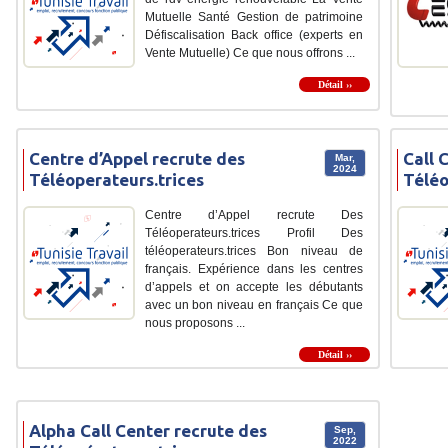
Mutuelle Santé Gestion de patrimoine
Défiscalisation Back office (experts en
Vente Mutuelle) Ce que nous offrons ...
Détail ››
Centre d’Appel recrute des
Call 
Mar,
2024
Téléoperateurs.trices
Téléo
Centre d’Appel recrute Des
Téléoperateurs.trices Profil Des
téléoperateurs.trices Bon niveau de
français. Expérience dans les centres
d’appels et on accepte les débutants
avec un bon niveau en français Ce que
nous proposons ...
Détail ››
Alpha Call Center recrute des
Sep,
2022