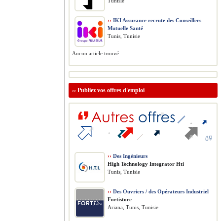
Tunisie
››
IKI Assurance recrute des Conseillers
Mutuelle Santé
Tunis, Tunisie
Aucun article trouvé.
››
Publiez vos offres d'emploi
››
Des Ingénieurs
High Technology Integrator Hti
Tunis, Tunisie
››
Des Ouvriers / des Opérateurs Industriel
Fortistore
Ariana, Tunis, Tunisie