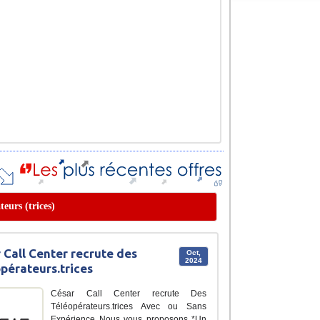
teurs (trices)
 Call Center recrute des
Oct,
2024
pérateurs.trices
César Call Center recrute Des
Téléopérateurs.trices Avec ou Sans
Expérience Nous vous proposons *Un