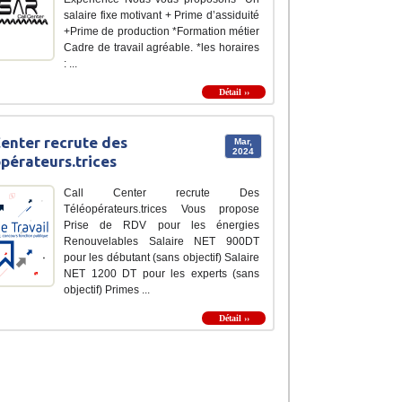
salaire fixe motivant + Prime d’assiduité
+Prime de production *Formation métier
Cadre de travail agréable. *les horaires
: ...
Détail ››
Center recrute des
Mar,
2024
pérateurs.trices
Call Center recrute Des
Téléopérateurs.trices Vous propose
Prise de RDV pour les énergies
Renouvelables Salaire NET 900DT
pour les débutant (sans objectif) Salaire
NET 1200 DT pour les experts (sans
objectif) Primes ...
Détail ››