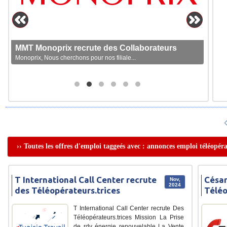
MMT Monoprix recrute des Collaborateurs
Monoprix, Nous cherchons pour nos filiale...
›› Toutes les offres d'emploi taggeés avec : annonces emploi téléopéra
T International Call Center recrute
César
Nov,
2024
des Téléopérateurs.trices
Téléo
T International Call Center recrute Des
Téléopérateurs.trices Mission La Prise
de rdv énergie renouvelable La Vente