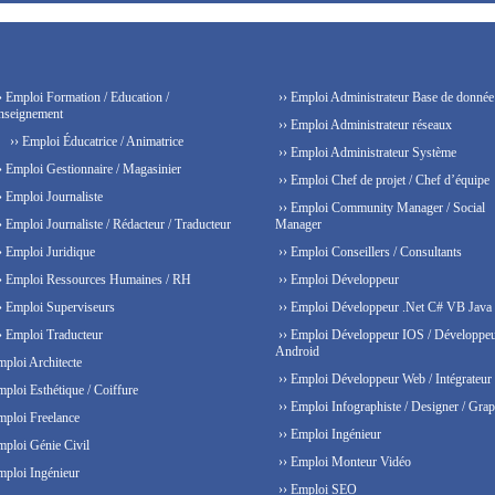
› Emploi Formation / Education /
›› Emploi Administrateur Base de donnée
nseignement
›› Emploi Administrateur réseaux
›› Emploi Éducatrice / Animatrice
›› Emploi Administrateur Système
› Emploi Gestionnaire / Magasinier
›› Emploi Chef de projet / Chef d’équipe
› Emploi Journaliste
›› Emploi Community Manager / Social
› Emploi Journaliste / Rédacteur / Traducteur
Manager
› Emploi Juridique
›› Emploi Conseillers / Consultants
› Emploi Ressources Humaines / RH
›› Emploi Développeur
› Emploi Superviseurs
›› Emploi Développeur .Net C# VB Java
› Emploi Traducteur
›› Emploi Développeur IOS / Développe
Android
mploi Architecte
›› Emploi Développeur Web / Intégrateur
mploi Esthétique / Coiffure
›› Emploi Infographiste / Designer / Grap
mploi Freelance
›› Emploi Ingénieur
mploi Génie Civil
›› Emploi Monteur Vidéo
mploi Ingénieur
›› Emploi SEO