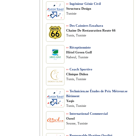
››
Ingénieur Génie Civil
Structura Design
Tunisie
››
Des Caissiers Ezzahara
Chaine De Restauration Route 66
Tunis, Tunisie
››
Réceptionniste
Hôtel Green Golf
Nabeul, Tunisie
››
Coach Sportive
Clinique Didon
Tunis, Tunisie
››
Technicien.ne Études de Prix Métreur.se
Bâtiment
Yaqis
Tunis, Tunisie
››
International Commercial
Ozeol
Sousse, Tunisie
››
Responsable Hygiène Qualité