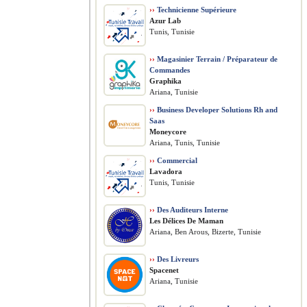
››
Technicienne Supérieure
Azur Lab
Tunis, Tunisie
››
Magasinier Terrain / Préparateur de
Commandes
Graphika
Ariana, Tunisie
››
Business Developer Solutions Rh and
Saas
Moneycore
Ariana, Tunis, Tunisie
››
Commercial
Lavadora
Tunis, Tunisie
››
Des Auditeurs Interne
Les Délices De Maman
Ariana, Ben Arous, Bizerte, Tunisie
››
Des Livreurs
Spacenet
Ariana, Tunisie