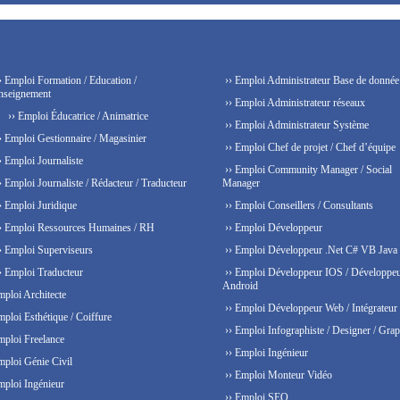
› Emploi Formation / Education /
›› Emploi Administrateur Base de donnée
nseignement
›› Emploi Administrateur réseaux
›› Emploi Éducatrice / Animatrice
›› Emploi Administrateur Système
› Emploi Gestionnaire / Magasinier
›› Emploi Chef de projet / Chef d’équipe
› Emploi Journaliste
›› Emploi Community Manager / Social
› Emploi Journaliste / Rédacteur / Traducteur
Manager
› Emploi Juridique
›› Emploi Conseillers / Consultants
› Emploi Ressources Humaines / RH
›› Emploi Développeur
› Emploi Superviseurs
›› Emploi Développeur .Net C# VB Java
› Emploi Traducteur
›› Emploi Développeur IOS / Développe
Android
mploi Architecte
›› Emploi Développeur Web / Intégrateur
mploi Esthétique / Coiffure
›› Emploi Infographiste / Designer / Grap
mploi Freelance
›› Emploi Ingénieur
mploi Génie Civil
›› Emploi Monteur Vidéo
mploi Ingénieur
›› Emploi SEO