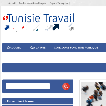
Accueil
Publiez vos offres d’emploi
Espace Entreprise
ACCUEIL
À LA UNE
CONCOURS FONCTION PUBLIQUE
›› Entreprise à la une