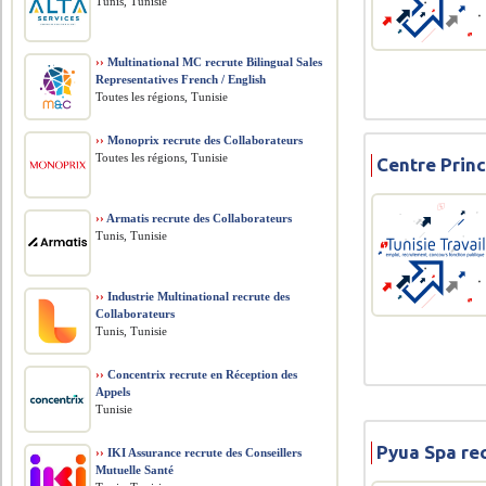
Tunis, Tunisie
››
Multinational MC recrute Bilingual Sales
Representatives French / English
Toutes les régions, Tunisie
››
Monoprix recrute des Collaborateurs
Toutes les régions, Tunisie
Centre Princ
››
Armatis recrute des Collaborateurs
Tunis, Tunisie
››
Industrie Multinational recrute des
Collaborateurs
Tunis, Tunisie
››
Concentrix recrute en Réception des
Appels
Tunisie
Pyua Spa re
››
IKI Assurance recrute des Conseillers
Mutuelle Santé