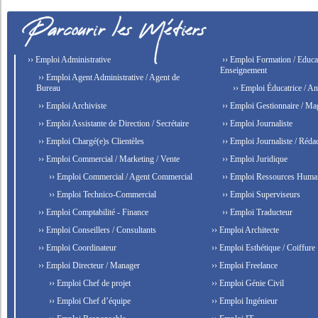
›› Emploi Administrative
›› Emploi Formation / Educat
Enseignement
›› Emploi Agent Administrative / Agent de
Bureau
›› Emploi Éducatrice / An
›› Emploi Archiviste
›› Emploi Gestionnaire / Ma
›› Emploi Assistante de Direction / Secrétaire
›› Emploi Journaliste
›› Emploi Chargé(e)s Clientèles
›› Emploi Journaliste / Rédac
›› Emploi Commercial / Marketing / Vente
›› Emploi Juridique
›› Emploi Commercial / Agent Commercial
›› Emploi Ressources Huma
›› Emploi Technico-Commercial
›› Emploi Superviseurs
›› Emploi Comptabilité - Finance
›› Emploi Traducteur
›› Emploi Conseillers / Consultants
›› Emploi Architecte
›› Emploi Coordinateur
›› Emploi Esthétique / Coiffure
›› Emploi Directeur / Manager
›› Emploi Freelance
›› Emploi Chef de projet
›› Emploi Génie Civil
›› Emploi Chef d’équipe
›› Emploi Ingénieur