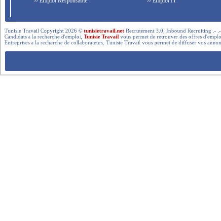
›› Emploi Responsable
›› Emploi IT
Tunisie Travail Copyright 2026 ©
tunisietravail.net
Recrutement 3.0, Inbound Recruiting .- .-.. --- 
Candidats a la recherche d'emploi,
Tunisie Travail
vous permet de retrouver des offres d'emploi 
Entreprises a la recherche de collaborateurs, Tunisie Travail vous permet de diffuser vos annon