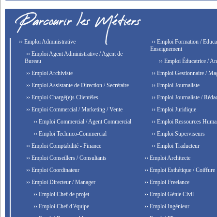
›› Emploi Administrative
›› Emploi Formation / Educat
Enseignement
›› Emploi Agent Administrative / Agent de
Bureau
›› Emploi Éducatrice / An
›› Emploi Archiviste
›› Emploi Gestionnaire / Ma
›› Emploi Assistante de Direction / Secrétaire
›› Emploi Journaliste
›› Emploi Chargé(e)s Clientèles
›› Emploi Journaliste / Rédac
›› Emploi Commercial / Marketing / Vente
›› Emploi Juridique
›› Emploi Commercial / Agent Commercial
›› Emploi Ressources Huma
›› Emploi Technico-Commercial
›› Emploi Superviseurs
›› Emploi Comptabilité - Finance
›› Emploi Traducteur
›› Emploi Conseillers / Consultants
›› Emploi Architecte
›› Emploi Coordinateur
›› Emploi Esthétique / Coiffure
›› Emploi Directeur / Manager
›› Emploi Freelance
›› Emploi Chef de projet
›› Emploi Génie Civil
›› Emploi Chef d’équipe
›› Emploi Ingénieur