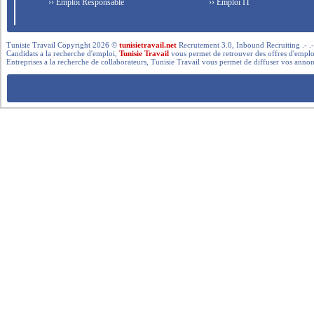
›› Emploi Responsable
›› Emploi IT
Tunisie Travail Copyright 2026 ©
tunisietravail.net
Recrutement 3.0, Inbound Recruiting .- .-.. --- 
Candidats a la recherche d'emploi,
Tunisie Travail
vous permet de retrouver des offres d'emploi 
Entreprises a la recherche de collaborateurs, Tunisie Travail vous permet de diffuser vos annon