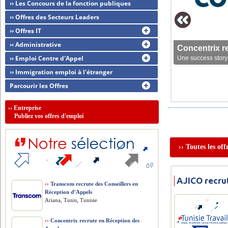
›› Les Concours de la fonction publiques
›› Offres des Secteurs Leaders
›› Offres IT
›› Administrative
Concentrix r
›› Emploi Centre d'Appel
Une success story 
›› Immigration emploi à l'étranger
Parcourir les Offres
››
Entreprise
Publiez vos offres d'emploi
›› Toutes les of
AJICO recru
››
Transcom recrute des Conseillers en
Réception d’Appels
Ariana, Tunis, Tunisie
››
Concentrix recrute en Réception des