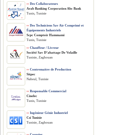
››
Des Collaborateurs
Arab Banking Corporation Abc Bank
Tunis, Tunisie
››
Des Techniciens Sav Air Comprimé et
Équipements Industriels
Scpc Comptoir Hammami
Tunis, Tunisie
››
Chauffeur / Livreur
Société Sav D’abattage De Volaille
Tunisie, Zaghouan
››
Contremaitre de Production
Sitpec
Nabeul, Tunisie
››
Responsable Commercial
Cinelec
Tunis, Tunisie
››
Ingénieur Génie Industriel
Csi Tunisie
Tunisie, Zaghouan
››
Coursier