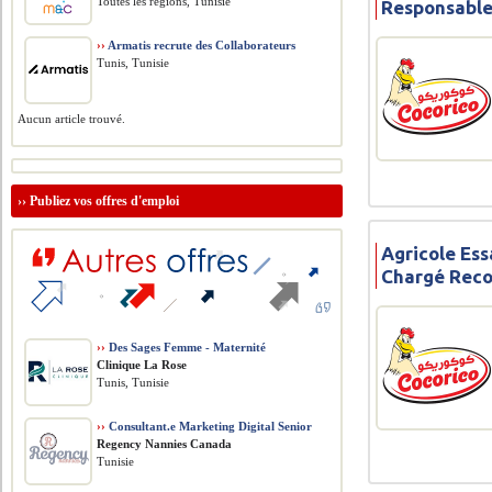
Toutes les régions, Tunisie
Responsable
››
Armatis recrute des Collaborateurs
Tunis, Tunisie
Aucun article trouvé.
››
Publiez vos offres d'emploi
Agricole Ess
Chargé Rec
››
Des Sages Femme - Maternité
Clinique La Rose
Tunis, Tunisie
››
Consultant.e Marketing Digital Senior
Regency Nannies Canada
Tunisie