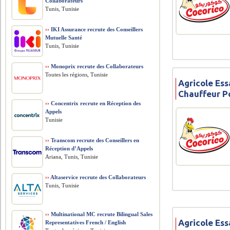
Collaborateurs
Tunis, Tunisie
››
IKI Assurance recrute des Conseillers
Mutuelle Santé
Tunis, Tunisie
››
Monoprix recrute des Collaborateurs
Toutes les régions, Tunisie
Agricole Ess
Chauffeur P
››
Concentrix recrute en Réception des
Appels
Tunisie
››
Transcom recrute des Conseillers en
Réception d’Appels
Ariana, Tunis, Tunisie
››
Altaservice recrute des Collaborateurs
Tunis, Tunisie
››
Multinational MC recrute Bilingual Sales
Agricole Ess
Representatives French / English