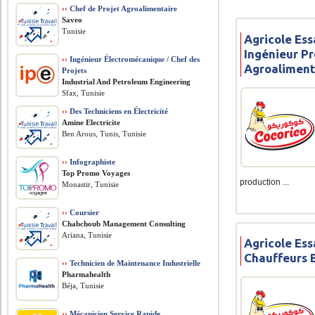
››
Chef de Projet Agroalimentaire
Saveo
Tunisie
Agricole Ess
Ingénieur P
››
Ingénieur Électromécanique / Chef des
Agroaliment
Projets
​Industrial And Petroleum Engineering
Sfax, Tunisie
››
Des Techniciens en Électricité
Amine Electricite
Ben Arous, Tunis, Tunisie
››
Infographiste
Top Promo Voyages
production ...
Monastir, Tunisie
››
Coursier
Chabchoub Management Consulting
Ariana, Tunisie
Agricole Ess
Chauffeurs 
››
Technicien de Maintenance Industrielle
Pharmahealth
Béja, Tunisie
››
Mécanicien Service Rapide