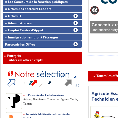
›› Les Concours de la fonction publiques
›› Offres des Secteurs Leaders
›› Offres IT
›› Administrative
Concentrix r
›› Emploi Centre d'Appel
Une success story 
›› Immigration emploi à l'étranger
Parcourir les Offres
››
Entreprise
Publiez vos offres d'emploi
›› Toutes les of
Agricole Ess
››
TP recrute des Collaborateurs
Technicien 
Ariana, Ben Arous, Toutes les régions, Tunis,
Tunisie
››
Industrie Multinational recrute des