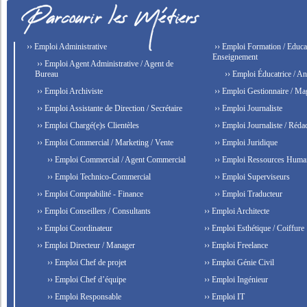
›› Emploi Administrative
›› Emploi Formation / Educat
Enseignement
›› Emploi Agent Administrative / Agent de
Bureau
›› Emploi Éducatrice / An
›› Emploi Archiviste
›› Emploi Gestionnaire / Ma
›› Emploi Assistante de Direction / Secrétaire
›› Emploi Journaliste
›› Emploi Chargé(e)s Clientèles
›› Emploi Journaliste / Rédac
›› Emploi Commercial / Marketing / Vente
›› Emploi Juridique
›› Emploi Commercial / Agent Commercial
›› Emploi Ressources Huma
›› Emploi Technico-Commercial
›› Emploi Superviseurs
›› Emploi Comptabilité - Finance
›› Emploi Traducteur
›› Emploi Conseillers / Consultants
›› Emploi Architecte
›› Emploi Coordinateur
›› Emploi Esthétique / Coiffure
›› Emploi Directeur / Manager
›› Emploi Freelance
›› Emploi Chef de projet
›› Emploi Génie Civil
›› Emploi Chef d’équipe
›› Emploi Ingénieur
›› Emploi Responsable
›› Emploi IT