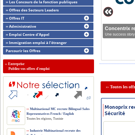
›› Les Concours de la fonction publiques
›› Offres des Secteurs Leaders
›› Offres IT
›› Administrative
Concentrix r
›› Emploi Centre d'Appel
Une success story 
›› Immigration emploi à l'étranger
Parcourir les Offres
››
Entreprise
Publiez vos offres d'emploi
›› Toutes les of
Monoprix re
››
Multinational MC recrute Bilingual Sales
Sécurité
Representatives French / English
Toutes les régions, Tunisie
››
Industrie Multinational recrute des