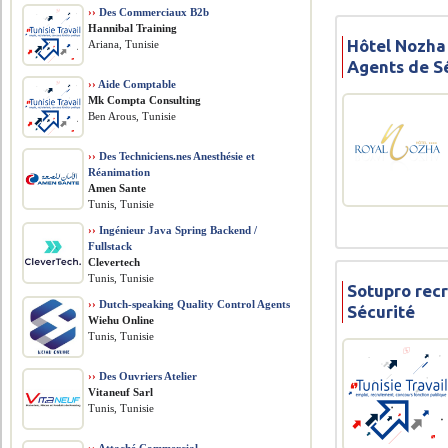
››
Des Commerciaux B2b
Hannibal Training
Hôtel Nozha
Ariana, Tunisie
Agents de S
››
Aide Comptable
Mk Compta Consulting
Ben Arous, Tunisie
››
Des Techniciens.nes Anesthésie et
Réanimation
Amen Sante
Tunis, Tunisie
››
Ingénieur Java Spring Backend /
Fullstack
Clevertech
Tunis, Tunisie
Sotupro rec
››
Dutch-speaking Quality Control Agents
Sécurité
Wiehu Online
Tunis, Tunisie
››
Des Ouvriers Atelier
Vitaneuf Sarl
Tunis, Tunisie