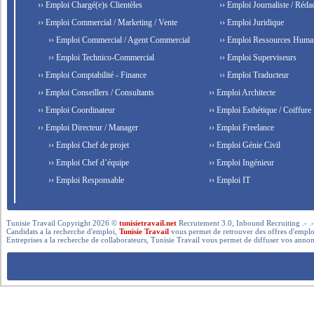
›› Emploi Chargé(e)s Clientèles
›› Emploi Journaliste / Rédac
›› Emploi Commercial / Marketing / Vente
›› Emploi Juridique
›› Emploi Commercial / Agent Commercial
›› Emploi Ressources Huma
›› Emploi Technico-Commercial
›› Emploi Superviseurs
›› Emploi Comptabilité - Finance
›› Emploi Traducteur
›› Emploi Conseillers / Consultants
›› Emploi Architecte
›› Emploi Coordinateur
›› Emploi Esthétique / Coiffure
›› Emploi Directeur / Manager
›› Emploi Freelance
›› Emploi Chef de projet
›› Emploi Génie Civil
›› Emploi Chef d’équipe
›› Emploi Ingénieur
›› Emploi Responsable
›› Emploi IT
Tunisie Travail Copyright 2026 ©
tunisietravail.net
Recrutement 3.0, Inbound Recruiting .- .-.. --- 
Candidats a la recherche d'emploi,
Tunisie Travail
vous permet de retrouver des offres d'emploi 
Entreprises a la recherche de collaborateurs, Tunisie Travail vous permet de diffuser vos annon