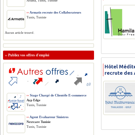
Ariana, Tunis, Tunisie
››
Armatis recrute des Collaborateurs
Tunis, Tunisie
Aucun article trouvé.
››
Publiez vos offres d'emploi
Hôtel Médit
recrute des 
››
Stage Chargé de Clientèle E-commerce
Ayp Edge
Tunis, Tunisie
››
Agent Evaluateur Sinistres
Nextcare Tunisie
Tunis, Tunisie