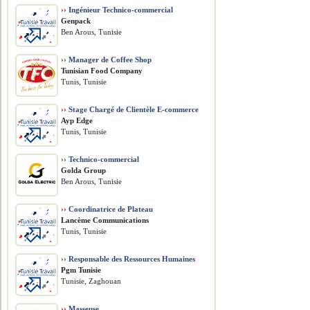
››
Ingénieur Technico-commercial
Genpack
Ben Arous, Tunisie
››
Manager de Coffee Shop
Tunisian Food Company
Tunis, Tunisie
››
Stage Chargé de Clientèle E-commerce
Ayp Edge
Tunis, Tunisie
››
Technico-commercial
Golda Group
Ben Arous, Tunisie
››
Coordinatrice de Plateau
Lancème Communications
Tunis, Tunisie
››
Responsable des Ressources Humaines
Pgm Tunisie
Tunisie, Zaghouan
››
Masseuse