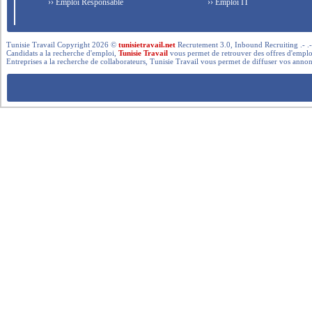
›› Emploi Responsable
›› Emploi IT
Tunisie Travail Copyright 2026 ©
tunisietravail.net
Recrutement 3.0, Inbound Recruiting .- .-.. --- 
Candidats a la recherche d'emploi,
Tunisie Travail
vous permet de retrouver des offres d'emploi 
Entreprises a la recherche de collaborateurs, Tunisie Travail vous permet de diffuser vos annon