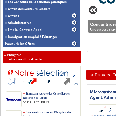
›› Les Concours de la fonction publiques
›› Offres des Secteurs Leaders
›› Offres IT
›› Administrative
Concentrix r
›› Emploi Centre d'Appel
Une success story 
›› Immigration emploi à l'étranger
Parcourir les Offres
››
Entreprise
Publiez vos offres d'emploi
›› Toutes les of
Microsystem
››
Transcom recrute des Conseillers en
Agent Admin
Réception d’Appels
Ariana, Tunis, Tunisie
››
Concentrix recrute en Réception des