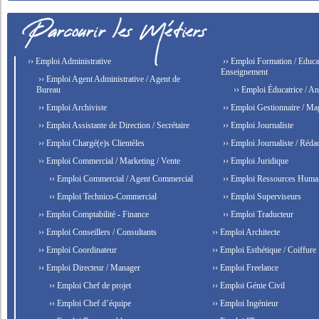
›› Emploi Administrative
›› Emploi Formation / Educat
Enseignement
›› Emploi Agent Administrative / Agent de
Bureau
›› Emploi Éducatrice / An
›› Emploi Archiviste
›› Emploi Gestionnaire / Ma
›› Emploi Assistante de Direction / Secrétaire
›› Emploi Journaliste
›› Emploi Chargé(e)s Clientèles
›› Emploi Journaliste / Rédac
›› Emploi Commercial / Marketing / Vente
›› Emploi Juridique
›› Emploi Commercial / Agent Commercial
›› Emploi Ressources Huma
›› Emploi Technico-Commercial
›› Emploi Superviseurs
›› Emploi Comptabilité - Finance
›› Emploi Traducteur
›› Emploi Conseillers / Consultants
›› Emploi Architecte
›› Emploi Coordinateur
›› Emploi Esthétique / Coiffure
›› Emploi Directeur / Manager
›› Emploi Freelance
›› Emploi Chef de projet
›› Emploi Génie Civil
›› Emploi Chef d’équipe
›› Emploi Ingénieur