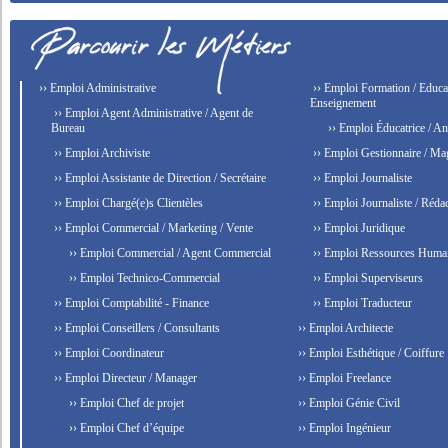
›› Emploi Administrative
›› Emploi Formation / Educat
Enseignement
›› Emploi Agent Administrative / Agent de
Bureau
›› Emploi Éducatrice / An
›› Emploi Archiviste
›› Emploi Gestionnaire / Ma
›› Emploi Assistante de Direction / Secrétaire
›› Emploi Journaliste
›› Emploi Chargé(e)s Clientèles
›› Emploi Journaliste / Rédac
›› Emploi Commercial / Marketing / Vente
›› Emploi Juridique
›› Emploi Commercial / Agent Commercial
›› Emploi Ressources Huma
›› Emploi Technico-Commercial
›› Emploi Superviseurs
›› Emploi Comptabilité - Finance
›› Emploi Traducteur
›› Emploi Conseillers / Consultants
›› Emploi Architecte
›› Emploi Coordinateur
›› Emploi Esthétique / Coiffure
›› Emploi Directeur / Manager
›› Emploi Freelance
›› Emploi Chef de projet
›› Emploi Génie Civil
›› Emploi Chef d’équipe
›› Emploi Ingénieur