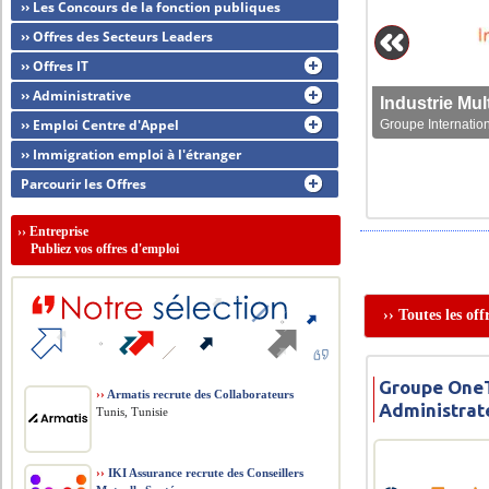
›› Les Concours de la fonction publiques
›› Offres des Secteurs Leaders
›› Offres IT
›› Administrative
›› Emploi Centre d'Appel
Groupe Internation
›› Immigration emploi à l'étranger
Parcourir les Offres
››
Entreprise
Publiez vos offres d'emploi
›› Toutes les of
Groupe OneT
››
Armatis recrute des Collaborateurs
Administrat
Tunis, Tunisie
››
IKI Assurance recrute des Conseillers