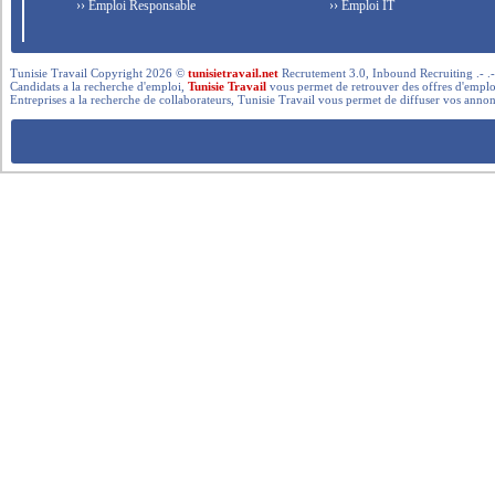
›› Emploi Responsable
›› Emploi IT
Tunisie Travail Copyright 2026 ©
tunisietravail.net
Recrutement 3.0, Inbound Recruiting .- .-.. --- 
Candidats a la recherche d'emploi,
Tunisie Travail
vous permet de retrouver des offres d'emploi 
Entreprises a la recherche de collaborateurs, Tunisie Travail vous permet de diffuser vos annon