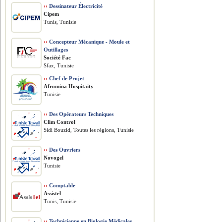
››
Dessinateur Électricité
Cipem
Tunis, Tunisie
››
Concepteur Mécanique - Moule et
Outillages
Société Fac
Sfax, Tunisie
››
Chef de Projet
Afromina Hospitaity
Tunisie
››
Des Opérateurs Techniques
Clim Control
Sidi Bouzid, Toutes les régions, Tunisie
››
Des Ouvriers
Novogel
Tunisie
››
Comptable
Assistel
Tunis, Tunisie
››
Technicienne en Biologie Médicales