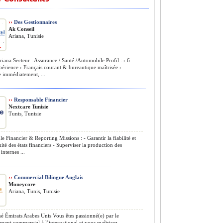
››
Des Gestionnaires
Ak Conseil
Ariana, Tunisie
riana Secteur : Assurance / Santé /Automobile Profil : › 6
érience › Français courant & bureautique maîtrisée ›
 immédiatement, ...
››
Responsable Financier
Nextcare Tunisie
Tunis, Tunisie
le Financier & Reporting Missions : - Garantir la fiabilité et
ité des états financiers - Superviser la production des
internes ...
››
Commercial Bilingue Anglais
Moneycore
Ariana, Tunis, Tunisie
 Émirats Arabes Unis Vous êtes passionné(e) par le
ent commercial à l’international et vous maîtrisez