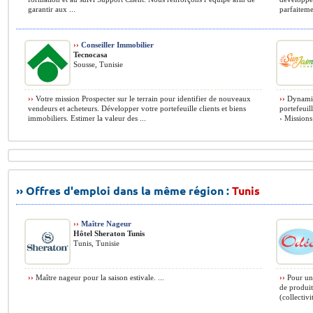
garantir aux ...
parfaiteme
››
Conseiller Immobilier
Tecnocasa
Sousse, Tunisie
››
Votre mission Prospecter sur le terrain pour identifier de nouveaux
››
Dynamiq
vendeurs et acheteurs. Développer votre portefeuille clients et biens
portefeuil
immobiliers. Estimer la valeur des ...
› Missions
›› Offres d'emploi dans la même région :
Tunis
››
Maître Nageur
Hôtel Sheraton Tunis
Tunis, Tunisie
››
Maître nageur pour la saison estivale. ...
››
Pour un 
de produit
(collectivi