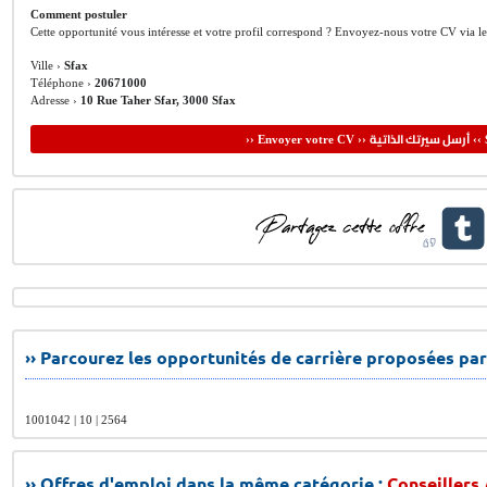
Comment postuler
Cette opportunité vous intéresse et votre profil correspond ? Envoyez-nous votre CV via l
Ville ›
Sfax
Téléphone ›
20671000
Adresse ›
10 Rue Taher Sfar, 3000 Sfax
أرسل سيرتك الذاتية
›› Envoyer votre CV ››
‹‹ 
›› Parcourez les opportunités de carrière proposées par
1001042 | 10 | 2564
›› Offres d'emploi dans la même catégorie :
Conseillers 