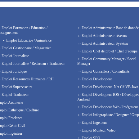
› Emploi Formation / Education /
›› Emploi Administrateur Base de donnée
nseignement
›› Emploi Administrateur réseaux
›› Emploi Éducatrice / Animatrice
›› Emploi Administrateur Système
› Emploi Gestionnaire / Magasinier
›› Emploi Chef de projet / Chef d’équipe
› Emploi Journaliste
›› Emploi Community Manager / Social
› Emploi Journaliste / Rédacteur / Traducteur
Manager
› Emploi Juridique
›› Emploi Conseillers / Consultants
› Emploi Ressources Humaines / RH
›› Emploi Développeur
› Emploi Superviseurs
›› Emploi Développeur .Net C# VB Java
› Emploi Traducteur
›› Emploi Développeur IOS / Développe
Android
mploi Architecte
›› Emploi Développeur Web / Intégrateur
mploi Esthétique / Coiffure
›› Emploi Infographiste / Designer / Grap
mploi Freelance
›› Emploi Ingénieur
mploi Génie Civil
›› Emploi Monteur Vidéo
mploi Ingénieur
›› Emploi SEO