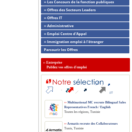
›› Les Concours de la fonction publiques
›› Offres des Secteurs Leaders
›› Offres IT
›› Administrative
›› Emploi Centre d'Appel
›› Immigration emploi à l'étranger
Parcourir les Offres
››
Entreprise
Publiez vos offres d'emploi
››
Multinational MC recrute Bilingual Sales
Representatives French / English
Toutes les régions, Tunisie
››
Armatis recrute des Collaborateurs
Tunis, Tunisie