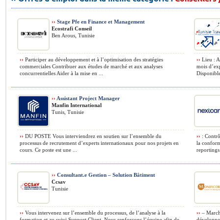
››
Stage Pfe en Finance et Management
Ecostrafi Conseil
Ben Arous, Tunisie
››
Participer au développement et à l’optimisation des stratégies
››
Lieu : A
commerciales Contribuer aux études de marché et aux analyses
mois d’exp
concurrentielles Aider à la mise en ...
Disponible
››
Assistant Project Manager
Manfin International
Tunis, Tunisie
››
DU POSTE Vous interviendrez en soutien sur l’ensemble du
››
: Contrô
processus de recrutement d’experts internationaux pour nos projets en
la conform
cours. Ce poste est une ...
reportings 
››
Consultant.e Gestion – Solution Bâtiment
Ccsav
Tunisie
››
Vous intervenez sur l’ensemble du processus, de l’analyse à la
››
– Marché
formation et au suivi Support Client. Nous renforçons l’équipe afin de
développem