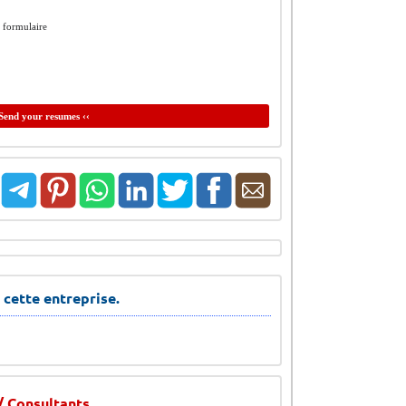
e formulaire
Send your resumes ‹‹
 cette entreprise.
/ Consultants