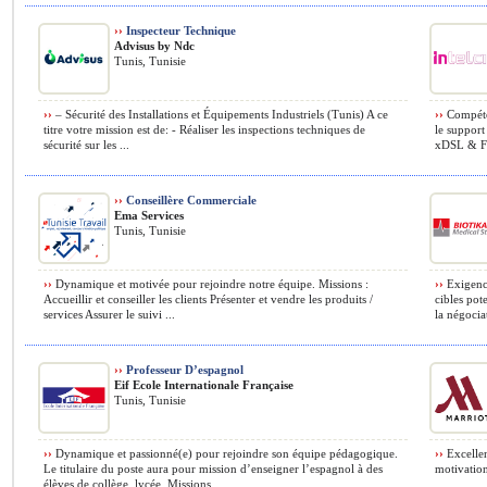
››
Inspecteur Technique
Advisus by Ndc
Tunis, Tunisie
››
– Sécurité des Installations et Équipements Industriels (Tunis) A ce
››
Compéten
titre votre mission est de: - Réaliser les inspections techniques de
le support
sécurité sur les ...
xDSL & Fi
››
Conseillère Commerciale
Ema Services
Tunis, Tunisie
››
Dynamique et motivée pour rejoindre notre équipe. Missions :
››
Exigence
Accueillir et conseiller les clients Présenter et vendre les produits /
cibles pote
services Assurer le suivi ...
la négociat
››
Professeur D’espagnol
Eif Ecole Internationale Française
Tunis, Tunisie
››
Dynamique et passionné(e) pour rejoindre son équipe pédagogique.
››
Excellen
Le titulaire du poste aura pour mission d’enseigner l’espagnol à des
motivation 
élèves de collège, lycée. Missions ...