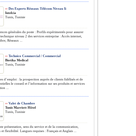
››
Des Experts Réseaux Télécom Niveau Ii
Intelcia
Tunis, Tunisie
ces générales du poste : Profils expérimentés pour assurer
 technique niveau 2 des services entreprise : Accès internet,
bre, Réseaux ...
››
Technico Commercial / Commercial
Biotika Medical
Tunis, Tunisie
s d’emploi : la prospection auprès de clients fidélisés et de
ntielles le conseil et l’information sur ses produits et services
ion ...
››
Valet de Chambre
Tunis Marriott Hôtel
Tunis, Tunisie
te présentation, sens du service et de la communication,
et flexibilité. Langues requises : Français et Anglais ...