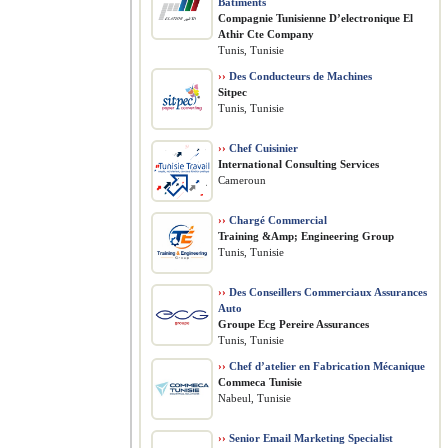
Bâtiments
Compagnie Tunisienne D’electronique El
Athir Cte Company
Tunis, Tunisie
››
Des Conducteurs de Machines
Sitpec
Tunis, Tunisie
››
Chef Cuisinier
International Consulting Services
Cameroun
››
Chargé Commercial
Training &Amp; Engineering Group
Tunis, Tunisie
››
Des Conseillers Commerciaux Assurances
Auto
Groupe Ecg Pereire Assurances
Tunis, Tunisie
››
Chef d’atelier en Fabrication Mécanique
Commeca Tunisie
Nabeul, Tunisie
››
Senior Email Marketing Specialist