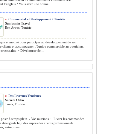
nt l’anglais ? Vous avez une bonne ...
››
Commercial.e Développement Clientèle
Sunjasmin Travel
Ben Arous, Tunisie
ue et motivé pour participer au développement de son
le clients et accompagner l’équipe commerciale au quotidien.
 principales : • Développer de ...
››
Des Livreurs Vendeurs
Société Odeo
Tunis, Tunisie
poste à temps plein. › Vos missions : · Livrer les commandes
s détergents liquides auprès des clients professionnels
tés, entreprises ...