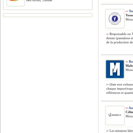
Ben Arous, Tunisie
››
Tec
Yous
Monas
››
Responsable ou Te
denim (pantalons et
de la production de 
››
Re
Malt
Monas
››
(liste non exhau
chaque import/expor
références et quantit
››
Ass
Céli
Monas
››
Les missions liées