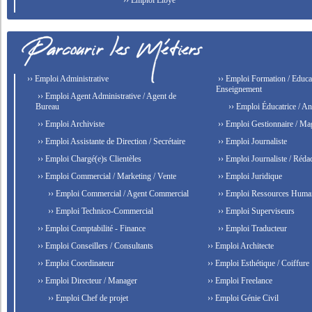
›› Emploi Libye
›› Emploi Administrative
›› Emploi Formation / Educat
Enseignement
›› Emploi Agent Administrative / Agent de
Bureau
›› Emploi Éducatrice / An
›› Emploi Archiviste
›› Emploi Gestionnaire / Ma
›› Emploi Assistante de Direction / Secrétaire
›› Emploi Journaliste
›› Emploi Chargé(e)s Clientèles
›› Emploi Journaliste / Rédac
›› Emploi Commercial / Marketing / Vente
›› Emploi Juridique
›› Emploi Commercial / Agent Commercial
›› Emploi Ressources Huma
›› Emploi Technico-Commercial
›› Emploi Superviseurs
›› Emploi Comptabilité - Finance
›› Emploi Traducteur
›› Emploi Conseillers / Consultants
›› Emploi Architecte
›› Emploi Coordinateur
›› Emploi Esthétique / Coiffure
›› Emploi Directeur / Manager
›› Emploi Freelance
›› Emploi Chef de projet
›› Emploi Génie Civil