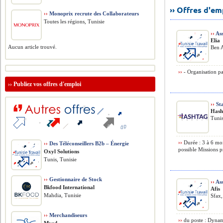
›› Offres d'e
››
Monoprix recrute des Collaborateurs
Toutes les régions, Tunisie
››
Ass
Elia
Aucun article trouvé.
Ben A
››
- Organisation pap
››
Publiez vos offres d'emploi
››
Sta
Hash
Tunis
››
Durée : 3 à 6 moi
››
Des Téléconseillers B2b – Énergie
possible Missions pr
Oxyl Solutions
Tunis, Tunisie
››
Gestionnaire de Stock
››
Ass
Bkfood International
Afis
Mahdia, Tunisie
Sfax,
››
Merchandiseurs
››
du poste : Dynam