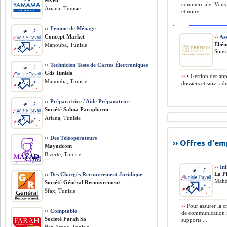
Myed
commerciale. Vous s
Ariana, Tunisie
et notre ...
››
Femme de Ménage
Concept Market
››
Ass
Ébén
Manouba, Tunisie
Souss
››
Technicien Tests de Cartes Électroniques
Gds Tunisia
››
• Gestion des appe
Manouba, Tunisie
dossiers et suivi ad
››
Préparatrice / Aide Préparatrice
Société Salma Parapharm
Ariana, Tunisie
››
Des Téléopérateurs
›› Offres d'e
Mayadcom
Bizerte, Tunisie
››
Inf
La P
››
Des Chargés Recouvrement Juridique
Mahdi
Société Général Recouvrement
Sfax, Tunisie
››
Pour assurer la c
››
Comptable
de communication i
Société Farah Sa
supports ...