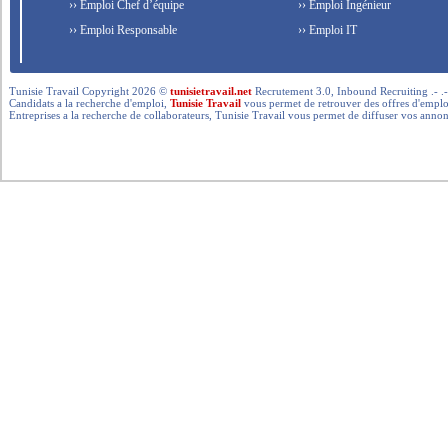
›› Emploi Chef d’équipe
›› Emploi Ingénieur
›› Emploi Responsable
›› Emploi IT
Tunisie Travail Copyright 2026 ©
tunisietravail.net
Recrutement 3.0, Inbound Recruiting .- .-.. --- 
Candidats a la recherche d'emploi,
Tunisie Travail
vous permet de retrouver des offres d'emploi 
Entreprises a la recherche de collaborateurs, Tunisie Travail vous permet de diffuser vos annon