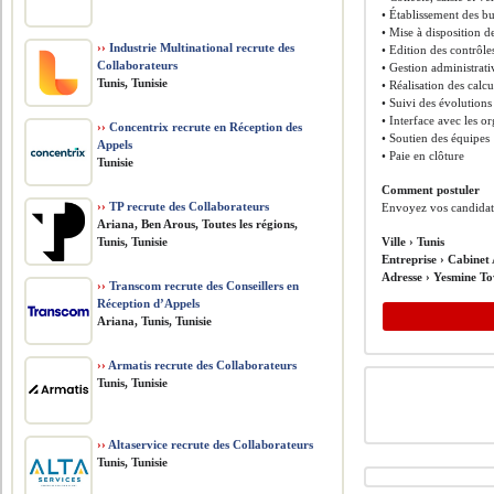
• Établissement des bul
• Mise à disposition 
››
Industrie Multinational recrute des
• Edition des contrôle
Collaborateurs
• Gestion administrati
Tunis, Tunisie
• Réalisation des calcu
• Suivi des évolutions
• Interface avec les or
››
Concentrix recrute en Réception des
• Soutien des équipes
Appels
• Paie en clôture
Tunisie
Comment postuler
››
TP recrute des Collaborateurs
Envoyez vos candidatu
Ariana, Ben Arous, Toutes les régions,
Tunis, Tunisie
Ville ›
Tunis
Entreprise ›
Cabinet
Adresse ›
Yesmine To
››
Transcom recrute des Conseillers en
Réception d’Appels
Ariana, Tunis, Tunisie
››
Armatis recrute des Collaborateurs
Tunis, Tunisie
››
Altaservice recrute des Collaborateurs
Tunis, Tunisie