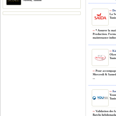
Nabeul, Tunisie
››
Des
La So
Tunis
››
* Assurer la mai
Production. Forma
maintenance indust
››
Kin
Olym
Tunis
››
Pour accompagner
Mercredi & Samedi
...
››
Ass
You
Tunis
››
Validation des fa
Batchs hebdomadai