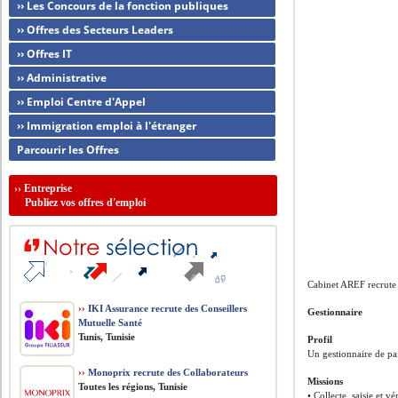
›› Les Concours de la fonction publiques
›› Offres des Secteurs Leaders
›› Offres IT
›› Administrative
›› Emploi Centre d'Appel
›› Immigration emploi à l'étranger
Parcourir les Offres
››
Entreprise
Publiez vos offres d'emploi
Cabinet AREF recrute
››
IKI Assurance recrute des Conseillers
Gestionnaire
Mutuelle Santé
Tunis, Tunisie
Profil
Un gestionnaire de pa
››
Monoprix recrute des Collaborateurs
Missions
Toutes les régions, Tunisie
• Collecte, saisie et v