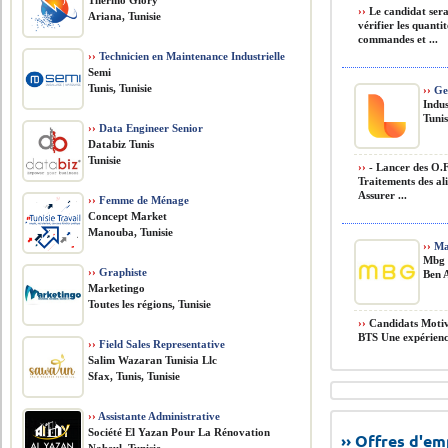
Thermo Glory
››
Le candidat sera
Ariana, Tunisie
vérifier les quanti
commandes et ...
››
Technicien en Maintenance Industrielle
Semi
Tunis, Tunisie
››
Ges
Indus
Tunis
››
Data Engineer Senior
Databiz Tunis
Tunisie
››
- Lancer des O.F 
Traitements des al
Assurer ...
››
Femme de Ménage
Concept Market
Manouba, Tunisie
››
Mag
Mbg 
››
Graphiste
Ben A
Marketingo
Toutes les régions, Tunisie
››
Candidats Motiv
BTS Une expérience
››
Field Sales Representative
Salim Wazaran Tunisia Llc
Sfax, Tunis, Tunisie
››
Assistante Administrative
Société El Yazan Pour La Rénovation
›› Offres d'e