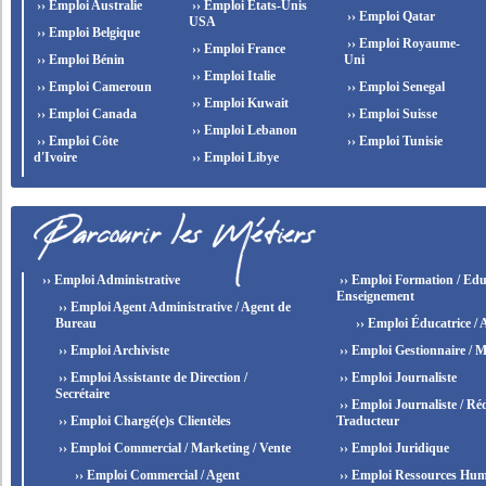
›› Emploi Australie
›› Emploi États-Unis
›› Emploi Qatar
USA
›› Emploi Belgique
›› Emploi Royaume-
›› Emploi France
›› Emploi Bénin
Uni
›› Emploi Italie
›› Emploi Cameroun
›› Emploi Senegal
›› Emploi Kuwait
›› Emploi Canada
›› Emploi Suisse
›› Emploi Lebanon
›› Emploi Côte
›› Emploi Tunisie
d'Ivoire
›› Emploi Libye
›› Emploi Administrative
›› Emploi Formation / Edu
Enseignement
›› Emploi Agent Administrative / Agent de
Bureau
›› Emploi Éducatrice / 
›› Emploi Archiviste
›› Emploi Gestionnaire / M
›› Emploi Assistante de Direction /
›› Emploi Journaliste
Secrétaire
›› Emploi Journaliste / Réd
›› Emploi Chargé(e)s Clientèles
Traducteur
›› Emploi Commercial / Marketing / Vente
›› Emploi Juridique
›› Emploi Commercial / Agent
›› Emploi Ressources Hum