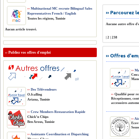
››
Multinational MC recrute Bilingual Sales
›› Parcourez 
Representatives French / English
Toutes les régions, Tunisie
Aucune autre offre d'e
Aucun article trouvé.
| 2 | 238
››
Publiez vos offres d'emploi
›› Offres d'e
››
Ma
Cmca
Mano
››
Des Télévendeurs
››
Qualifié pour ren
O.fcalling
Réceptionner, cont
Ariana, Tunisie
accessoires automob
››
Crew Members Restauration Rapide
Chick’n Chips
››
Aid
Ben Arous, Tunisie
Ecov
Souss
››
Assistante Coordination et Dispatching