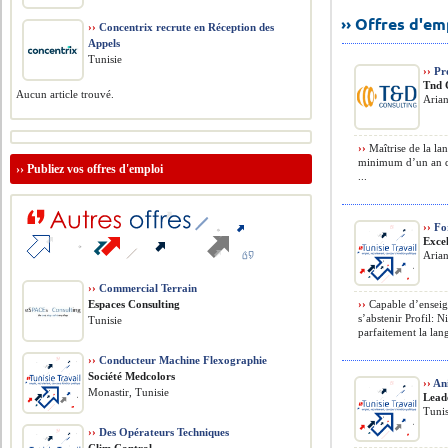
›› Offres d'e
››
Concentrix recrute en Réception des
Appels
Tunisie
››
Pro
Tnd 
Aucun article trouvé.
Arian
››
Maîtrise de la la
minimum d’un an da
››
Publiez vos offres d'emploi
...
››
For
Exce
Aria
››
Commercial Terrain
Espaces Consulting
››
Capable d’enseign
s’abstenir Profil: N
Tunisie
parfaitement la lang
››
Conducteur Machine Flexographie
Société Medcolors
››
An
Monastir, Tunisie
Lead
Tunis
››
Des Opérateurs Techniques