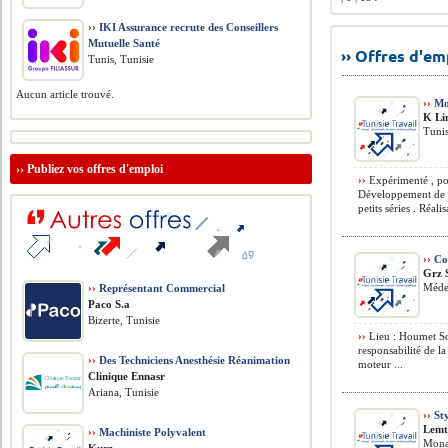
››
IKI Assurance recrute des Conseillers
Mutuelle Santé
›› Offres d'e
Tunis, Tunisie
Aucun article trouvé.
››
Mod
K Li
Tunis
››
Publiez vos offres d'emploi
››
Expérimenté , pol
Développement de p
petits séries . Réalis
››
Con
Grz 
Méde
››
Représentant Commercial
Paco S.a
Bizerte, Tunisie
››
Lieu : Houmet So
responsabilité de la
››
Des Techniciens Anesthésie Réanimation
moteur ...
Clinique Ennasr
Ariana, Tunisie
››
Sty
Lemt
››
Machiniste Polyvalent
Monas