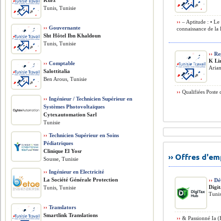
Kurz
Tunis, Tunisie
››
– Aptitude : • Le
››
Gouvernante
connaissance de la l
Sht Hôtel Ibn Khaldoun
Tunis, Tunisie
››
Rep
K Li
››
Comptable
Arian
Salottitalia
Ben Arous, Tunisie
››
Qualifiées Poste d
››
Ingénieur / Technicien Supérieur en
Systèmes Photovoltaïques
Cytexautomation Sarl
Tunisie
››
Technicien Supérieur en Soins
Pédiatriques
Clinique El Yosr
›› Offres d'e
Sousse, Tunisie
››
Ingénieur en Electricité
La Société Générale Protection
››
Dé
Digi
Tunis, Tunisie
Tunis
››
Translators
Smartlink Translations
››
& Passionné Ia 