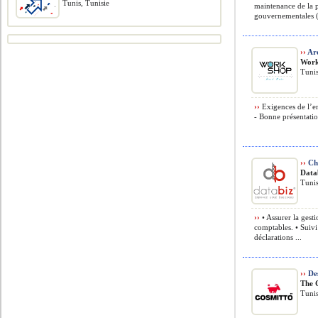
Tunis, Tunisie
maintenance de la 
gouvernementales 
››
Arc
Work
Tunis
››
Exigences de l’em
- Bonne présentation
››
Cha
Data
Tunis
››
• Assurer la gest
comptables. • Suivi
déclarations ...
››
Des
The 
Tunis