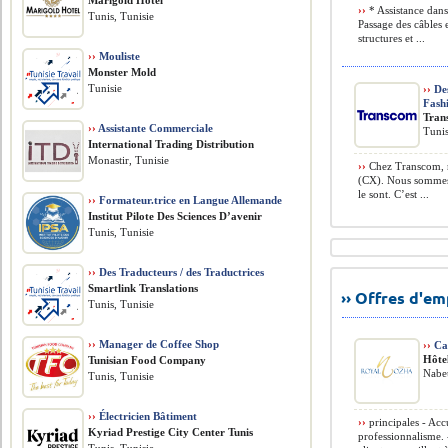
Marigold Hôtel
››
* Assistance dans
Tunis, Tunisie
Passage des câbles 
structures et ...
››
Mouliste
Monster Mold
Tunisie
››
Des
Fash
Tran
››
Assistante Commerciale
Tunis
International Trading Distribution
Monastir, Tunisie
››
Chez Transcom, n
(CX). Nous sommes 
le sont. C’est ...
››
Formateur.trice en Langue Allemande
Institut Pilote Des Sciences D’avenir
Tunis, Tunisie
››
Des Traducteurs / des Traductrices
Smartlink Translations
›› Offres d'e
Tunis, Tunisie
››
Manager de Coffee Shop
››
Cai
Hôte
Tunisian Food Company
Nabeu
Tunis, Tunisie
››
Électricien Bâtiment
››
principales - Accu
Kyriad Prestige City Center Tunis
professionnalisme. 