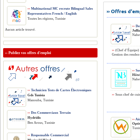
››
Multinational MC recrute Bilingual Sales
›› Offres d'e
Representatives French / English
Toutes les régions, Tunisie
››
Des
Aucun article trouvé.
Julli
Nabeu
››
(Chef d’Équipe) ›
››
Publiez vos offres d'emploi
Gestion des rendez-
››
Sou
Hôte
Nabeu
››
Technicien Tests de Cartes Électroniques
››
Sous chef de cuis
Gds Tunisia
Manouba, Tunisie
››
Des Commerciaux Terrain
Hydridis
››
Aid
Ben Arous, Tunisie
Opti
Tunis
››
Responsable Commercial