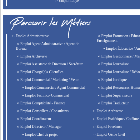
›› Emploi Libye
›› Emploi Administrative
›› Emploi Formation / Educat
Enseignement
›› Emploi Agent Administrative / Agent de
Bureau
›› Emploi Éducatrice / An
›› Emploi Archiviste
›› Emploi Gestionnaire / Ma
›› Emploi Assistante de Direction / Secrétaire
›› Emploi Journaliste
›› Emploi Chargé(e)s Clientèles
›› Emploi Journaliste / Rédac
›› Emploi Commercial / Marketing / Vente
›› Emploi Juridique
›› Emploi Commercial / Agent Commercial
›› Emploi Ressources Huma
›› Emploi Technico-Commercial
›› Emploi Superviseurs
›› Emploi Comptabilité - Finance
›› Emploi Traducteur
›› Emploi Conseillers / Consultants
›› Emploi Architecte
›› Emploi Coordinateur
›› Emploi Esthétique / Coiffure
›› Emploi Directeur / Manager
›› Emploi Freelance
›› Emploi Chef de projet
›› Emploi Génie Civil