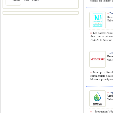
Tunis, Tunisie
clients, en veillant 
››
Des
Hôte
Nabeu
››
Les postes: Poste
Avec une expérience
72322640 Adresse ›
››
De
Mono
Nabeu
››
Monoprix Dans le
commerciale nous 
Missions principales
››
In
Agri
Nabeu
››
- Production Végé