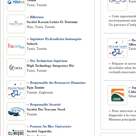
Youna
Tunis
Tunis, Tunisie
››
Cette opportunité
››
Billettiste
environnement inter
Société Karam Loisirs Et Tourisme
Un parcours d’intég
Sfax, Tunis, Tunisie
››
Ingénieur Hydraulicien Aménagiste
››
Ba
Soltech
Alles
Tunis, Tunisie
Tunis
››
Des Techniciens Supérieur
››
Préparer et servir
High Technology Integrator Hti
alcoolisées selon le
Tunis, Tunisie
cocktails innovants 
››
Responsable des Ressources Humaines
Pgm Tunisie
››
Ing
Cida
Tunisie, Zaghouan
Silia
››
Responsable Sécurité
Société Des Travaux Nord
››
Pour intervenir s
Tunisie
diagnostic à la co
Missions principal
››
Panseur Au Bloc Opératoire
Société Jugurtha