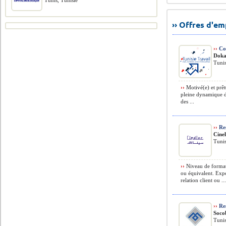
Tunis, Tunisie
›› Offres d'e
››
Col
Doka
Tunis
››
Motivé(e) et prêt
pleine dynamique de 
des ...
››
Re
Cine
Tunis
››
Niveau de format
ou équivalent. Exp
relation client ou ..
››
Re
Soco
Tunis