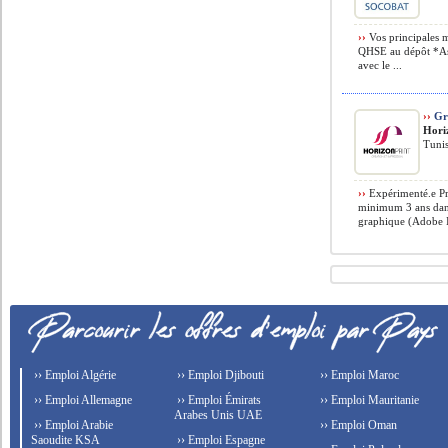
››
Vos principales m
QHSE au dépôt *Ass
avec le ...
››
Gr
Hori
Tunis
››
Expérimenté.e Pr
minimum 3 ans dans 
graphique (Adobe Il
›› Emploi Algérie
›› Emploi Djibouti
›› Emploi Maroc
›› Emploi Allemagne
›› Emploi Émirats
›› Emploi Mauritanie
Arabes Unis UAE
›› Emploi Arabie
›› Emploi Oman
Saoudite KSA
›› Emploi Espagne