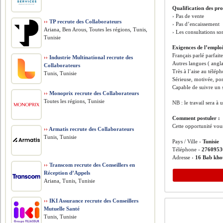
Qualification des pro
› Pas de vente
››
TP recrute des Collaborateurs
› Pas d’encaissement
Ariana, Ben Arous, Toutes les régions, Tunis,
› Les consultations so
Tunisie
Exigences de l’emplo
Français parlé parfait
››
Industrie Multinational recrute des
Autres langues ( angla
Collaborateurs
Très à l’aise au télép
Tunis, Tunisie
Sérieuse, motivée, po
Capable de suivre un s
››
Monoprix recrute des Collaborateurs
Toutes les régions, Tunisie
NB : le travail sera à
Comment postuler :
Cette opportunité vou
››
Armatis recrute des Collaborateurs
Tunis, Tunisie
Pays / Ville ›
Tunisie
Téléphone ›
2760953
Adresse ›
16 Bab kho
››
Transcom recrute des Conseillers en
Réception d’Appels
Ariana, Tunis, Tunisie
››
IKI Assurance recrute des Conseillers
Mutuelle Santé
Tunis, Tunisie