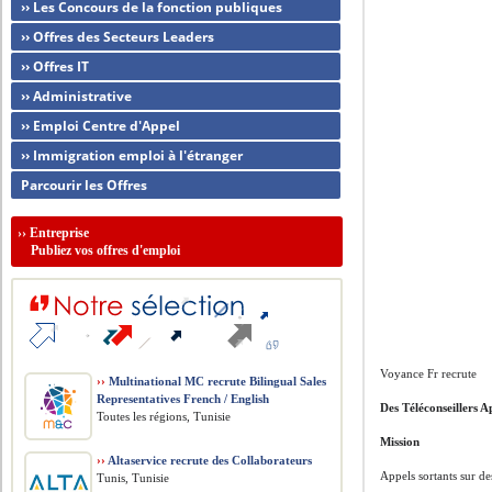
›› Les Concours de la fonction publiques
›› Offres des Secteurs Leaders
›› Offres IT
›› Administrative
›› Emploi Centre d'Appel
›› Immigration emploi à l'étranger
Parcourir les Offres
››
Entreprise
Publiez vos offres d'emploi
Voyance Fr recrute
››
Multinational MC recrute Bilingual Sales
Representatives French / English
Des Téléconseillers A
Toutes les régions, Tunisie
Mission
››
Altaservice recrute des Collaborateurs
Appels sortants sur de
Tunis, Tunisie