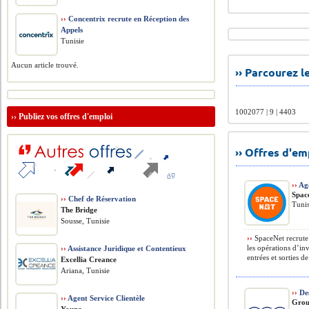
››
Concentrix recrute en Réception des
Appels
Tunisie
Aucun article trouvé.
›› Parcourez 
1002077 | 9 | 4403
››
Publiez vos offres d'emploi
›› Offres d'e
››
Age
Spac
››
Chef de Réservation
Tunis
The Bridge
Sousse, Tunisie
››
SpaceNet recrute 
les opérations d’in
››
Assistance Juridique et Contentieux
entrées et sorties d
Excellia Creance
Ariana, Tunisie
››
Des
››
Agent Service Clientèle
Grou