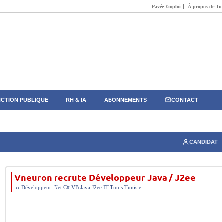
Pavée Emploi
À propos de Tun
CTION PUBLIQUE
RH & IA
ABONNEMENTS
CONTACT
CANDIDAT
Vneuron recrute Développeur Java / J2ee
››
Développeur .Net C# VB Java J2ee
IT
Tunis
Tunisie