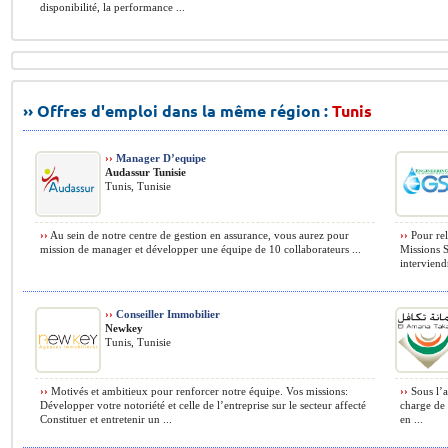
disponibilité, la performance ...
›› Offres d'emploi dans la même région :
Tunis
››
Manager D’equipe
Audassur Tunisie
Tunis, Tunisie
››
Au sein de notre centre de gestion en assurance, vous aurez pour
››
Pour rele
mission de manager et développer une équipe de 10 collaborateurs ...
Missions S
interviendr
››
Conseiller Immobilier
Newkey
Tunis, Tunisie
››
Motivés et ambitieux pour renforcer notre équipe. Vos missions:
››
Sous l’a
Développer votre notoriété et celle de l’entreprise sur le secteur affecté
charge de :
Constituer et entretenir un ...
en ...