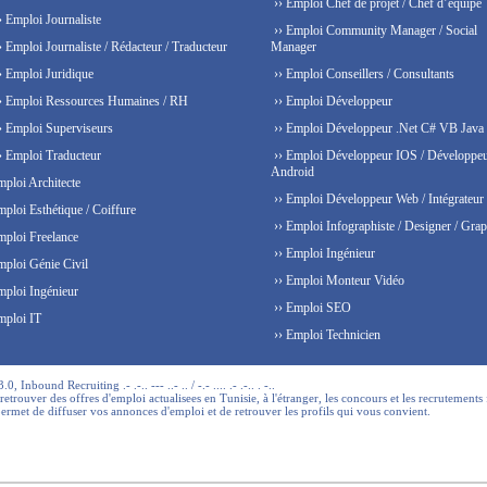
›› Emploi Chef de projet / Chef d’équipe
› Emploi Journaliste
›› Emploi Community Manager / Social
› Emploi Journaliste / Rédacteur / Traducteur
Manager
› Emploi Juridique
›› Emploi Conseillers / Consultants
› Emploi Ressources Humaines / RH
›› Emploi Développeur
› Emploi Superviseurs
›› Emploi Développeur .Net C# VB Java
› Emploi Traducteur
›› Emploi Développeur IOS / Développe
Android
mploi Architecte
›› Emploi Développeur Web / Intégrateur
mploi Esthétique / Coiffure
›› Emploi Infographiste / Designer / Grap
mploi Freelance
›› Emploi Ingénieur
mploi Génie Civil
›› Emploi Monteur Vidéo
mploi Ingénieur
›› Emploi SEO
mploi IT
›› Emploi Technicien
 Inbound Recruiting .- .-.. --- ..- .. / -.- .... .- .-.. . -..
trouver des offres d'emploi actualisees en Tunisie, à l'étranger, les concours et les recrutements 
permet de diffuser vos annonces d'emploi et de retrouver les profils qui vous convient.