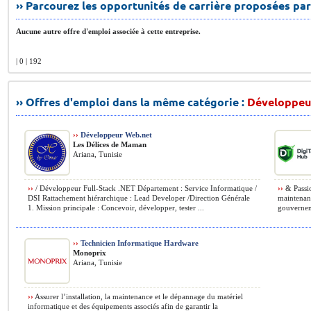
›› Parcourez les opportunités de carrière proposées par
Aucune autre offre d'emploi associée à cette entreprise.
| 0 | 192
›› Offres d'emploi dans la même catégorie :
Développeur
››
Développeur Web.net
Les Délices de Maman
Ariana, Tunisie
››
/ Développeur Full-Stack .NET Département : Service Informatique /
››
& Passi
DSI Rattachement hiérarchique : Lead Developer /Direction Générale
maintenanc
1. Mission principale : Concevoir, développer, tester ...
gouvernem
››
Technicien Informatique Hardware
Monoprix
Ariana, Tunisie
››
Assurer l’installation, la maintenance et le dépannage du matériel
informatique et des équipements associés afin de garantir la