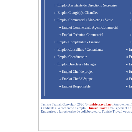
›› Emploi Assistante de Direction / Secrétaire
›
›› Emploi Chargé(e)s Clientèles
›
›› Emploi Commercial / Marketing / Vente
›
›› Emploi Commercial / Agent Commercial
›
›› Emploi Technico-Commercial
›
›› Emploi Comptabilité - Finance
›
›› Emploi Conseillers / Consultants
›› E
›› Emploi Coordinateur
›› E
›› Emploi Directeur / Manager
›› E
›› Emploi Chef de projet
›› E
›› Emploi Chef d’équipe
›› E
›› Emploi Responsable
›› E
Tunisie Travail Copyright 2026 ©
tunisietravail.net
Recrutement 3.0,
Candidats a la recherche d'emploi,
Tunisie Travail
vous permet de re
Entreprises a la recherche de collaborateurs, Tunisie Travail vous 