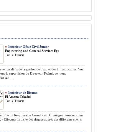
››
Ingénieur Génie Civil Junior
Engineering and General Services Egs
Tunis, Tunisie
ver les défis de la gestion de l’eau et des infrastructures. Vos
ous la supervision du Directeur Technique, vous
ez sur ...
››
Ingénieur de Risques
El Amana Takaful
Tunis, Tunisie
utorité du Responsable Assurances Dommages, vous serez en
 › Effectuer la visite des risques auprès des différents clients