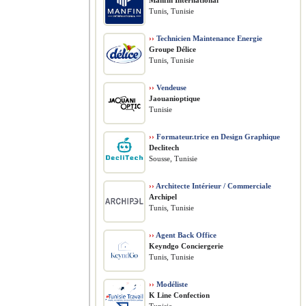
Manfin International
Tunis, Tunisie
››
Technicien Maintenance Energie
Groupe Délice
Tunis, Tunisie
››
Vendeuse
Jaouanioptique
Tunisie
››
Formateur.trice en Design Graphique
Declitech
Sousse, Tunisie
››
Architecte Intérieur / Commerciale
Archipel
Tunis, Tunisie
››
Agent Back Office
Keyndgo Conciergerie
Tunis, Tunisie
››
Modéliste
K Line Confection