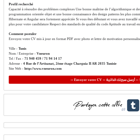
Profil recherché
Capacité à résoudre des problèmes complexes Une bonne maîtrise de l’algorithmique et des
programmation orientée objet et une bonne connaissance des design patterns les plus co
Hibernate et Angular sera fortement appréciée Si vous êtes débutant et vous avez travaillé s
plus pour votre candidature Respect des standards de qualité du code Aptitude au travail e
Comment postuler
Envoyez votre CV mis à jour en format PDF avec photo et lettre de motivation personnalis
Ville ›
Tunis
Nom / Entreprise ›
Vneuron
Tel / Fax ›
71 940 459 / 71 94 14 17
Adresse ›
4 Rue de l’Artisanat, 2ème étage Charguia II AR 2035 Tunisie
Site Web ›
http://www.vneuron.com
أرسل سيرتك الذاتية
›› Envoyer votre CV ››
‹‹ 