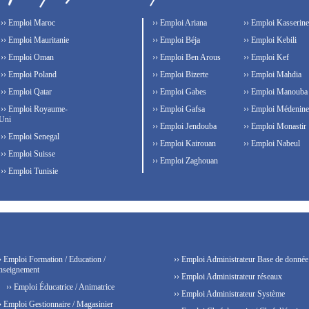
›› Emploi Maroc
›› Emploi Ariana
›› Emploi Kasserine
›› Emploi Mauritanie
›› Emploi Béja
›› Emploi Kebili
›› Emploi Oman
›› Emploi Ben Arous
›› Emploi Kef
›› Emploi Poland
›› Emploi Bizerte
›› Emploi Mahdia
›› Emploi Qatar
›› Emploi Gabes
›› Emploi Manouba
›› Emploi Royaume-
›› Emploi Gafsa
›› Emploi Médenine
Uni
›› Emploi Jendouba
›› Emploi Monastir
›› Emploi Senegal
›› Emploi Kairouan
›› Emploi Nabeul
›› Emploi Suisse
›› Emploi Zaghouan
›› Emploi Tunisie
› Emploi Formation / Education /
›› Emploi Administrateur Base de donnée
nseignement
›› Emploi Administrateur réseaux
›› Emploi Éducatrice / Animatrice
›› Emploi Administrateur Système
› Emploi Gestionnaire / Magasinier