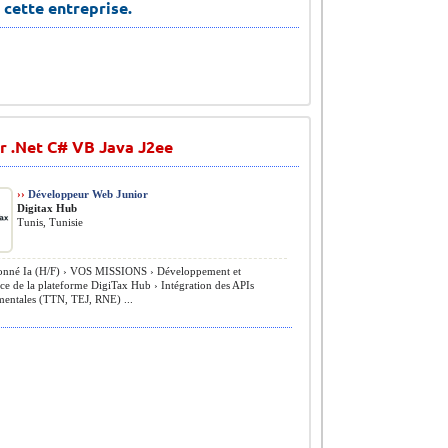
 cette entreprise.
 .Net C# VB Java J2ee
››
Développeur Web Junior
Digitax Hub
Tunis, Tunisie
onné Ia (H/F) › VOS MISSIONS › Développement et
e de la plateforme DigiTax Hub › Intégration des APIs
entales (TTN, TEJ, RNE) ...