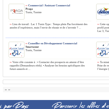
››
Commercial / Assistant Commercial
Praga
Tunis, Tunisie
››
Lieu de travail : Lac 1 Tunis Type : Temps plein Pas forcément des
››
Cette op
années d’expérience, mais l’envie de réussir et de s’investir ? ...
profil pos
Lac 3, Tun
››
Conseiller en Développement Commercial
Smartassur
Tunis, Tunisie
››
Votre rôle consiste à : • Contacter des prospects en attente d’être
››
Ta missi
rappelés (Demandeurs réels). • Analyser les besoins spécifiques des
Prise de r
futurs assurés et ...
l’énergie (
›› ››